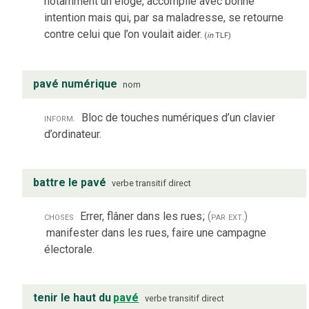
notamment un éloge, accomplie avec bonne
intention mais qui, par sa maladresse, se retourne
contre celui que l’on voulait aider.
(
in
TLF
)
pavé numérique
nom
inform.
Bloc de touches numériques d’un clavier
d’ordinateur.
battre le pavé
verbe
transitif direct
choses
Errer, flâner dans les rues
;
(par ext.)
manifester dans les rues, faire une campagne
électorale.
tenir le haut du
pavé
verbe
transitif direct