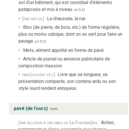
sol d’un bâtiment, qui est constitué d’éléments
juxtaposés et mis à niveau.
(
in
TLF
)
(par méton.)
La chaussée, la rue.
Bloc (de pierre, de bois, etc.) de forme régulière,
plus ou moins cubique, dont on se sert pour faire un
pavage.
(
in
TLF
)
Mets, aliment apprêté en forme de pavé.
Article de journal ou annonce publicitaire de
composition massive.
fam.
(souvent péj.)
Livre que sa longueur, sa
présentation compacte, son contenu ardu ou son
style lourd rendent ennuyeux.
pavé (de l’ours)
nom
(par allusion à une fable de La Fontaine)
fig.
Action,