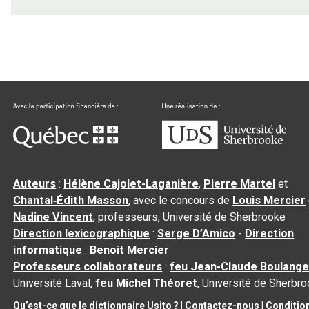
Auteurs
:
Hélène Cajolet-Laganière
,
Pierre Martel
et
Chantal‑Édith Masson
, avec le concours de
Louis Mercier
Nadine Vincent
, professeurs, Université de Sherbrooke
Direction lexicographique
:
Serge D’Amico
-
Direction
informatique
:
Benoit Mercier
Professeurs collaborateurs
:
feu Jean-Claude Boulange
Université Laval,
feu Michel Théoret
, Université de Sherbr
Qu’est-ce que le dictionnaire Usito ?
|
Contactez-nous
|
Conditio