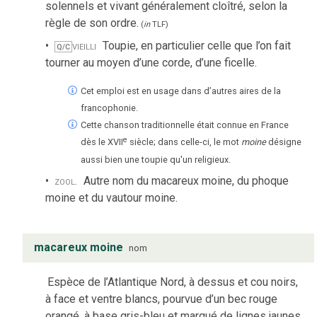
solennels et vivant généralement cloîtré, selon la
règle de son ordre.
(
in
TLF
)
vieilli
Toupie, en particulier celle que l’on fait
Q/C
tourner au moyen d’une corde, d’une ficelle.
Cet emploi est en usage dans d’autres aires de la
francophonie.
Cette chanson traditionnelle était connue en France
e
dès le XVII
siècle; dans celle-ci, le mot
moine
désigne
aussi bien une toupie qu'un religieux.
zool.
Autre nom du macareux moine, du phoque
moine et du vautour moine.
macareux moine
nom
Espèce de l’Atlantique Nord, à dessus et cou noirs,
à face et ventre blancs, pourvue d’un bec rouge
orangé, à base gris-bleu et marqué de lignes jaunes.