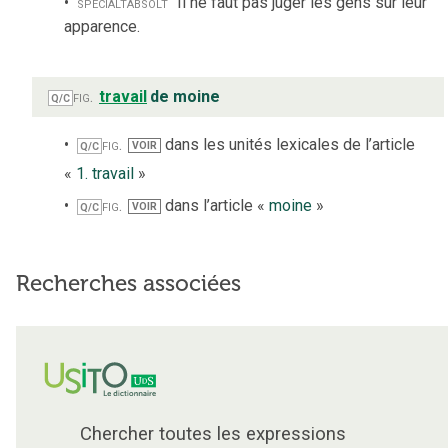
spécialt
absolt
Il ne faut pas juger les gens sur leur
apparence.
fig.
travail
de moine
Q/C
fig.
dans les unités lexicales de l’article
VOIR
Q/C
«
1. travail
»
fig.
dans l’article «
moine
»
VOIR
Q/C
Recherches associées
Chercher toutes les expressions