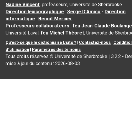
Nadine Vincent
, professeurs, Université de Sherbrooke
Direction lexicographique
:
Serge D’Amico
-
Direction
informatique
:
Benoit Mercier
Professeurs collaborateurs
:
feu Jean-Claude Boulange
Université Laval,
feu Michel Théoret
, Université de Sherbr
Qu’est-ce que le dictionnaire Usito ?
|
Contactez-nous
|
Conditio
d’utilisation
|
Paramètres des témoins
Tous droits réservés
©
Université de Sherbrooke |
3.2.2
- Der
mise à jour du contenu :
2026-08-03