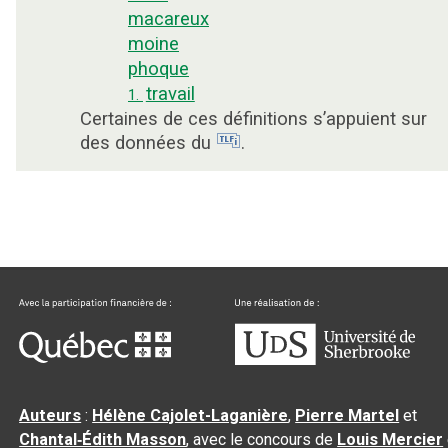
macareux
moine
phoque
travail
1.
Certaines de ces définitions s’appuient sur
des données du
.
Auteurs
:
Hélène Cajolet-Laganière
,
Pierre Martel
et
Chantal‑Édith Masson
, avec le concours de
Louis Mercier