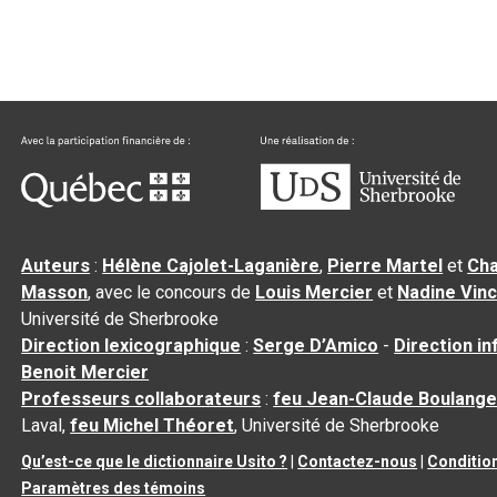
Auteurs
:
Hélène Cajolet-Laganière
,
Pierre Martel
et
Cha
Masson
, avec le concours de
Louis Mercier
et
Nadine Vin
Université de Sherbrooke
Direction lexicographique
:
Serge D’Amico
-
Direction i
Benoit Mercier
Professeurs collaborateurs
:
feu Jean-Claude Boulange
Laval,
feu Michel Théoret
, Université de Sherbrooke
Qu’est-ce que le dictionnaire Usito ?
|
Contactez-nous
|
Condition
Paramètres des témoins