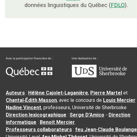
données linguistiques du Québec (
FDLQ
).
Auteurs
:
Hélène Cajolet-Laganière
,
Pierre Martel
et
Chantal‑Édith Masson
, avec le concours de
Louis Mercier
Nadine Vincent
, professeurs, Université de Sherbrooke
Direction lexicographique
:
Serge D’Amico
-
Direction
informatique
:
Benoit Mercier
Professeurs collaborateurs
:
feu Jean-Claude Boulange
Université Laval,
feu Michel Théoret
, Université de Sherbr