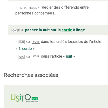
fig.
expression
Régler des différends entre
personnes concernées.
fam.
passer la nuit sur la
corde
à linge
Q/C
fam.
dans les unités lexicales de l’article
VOIR
Q/C
«
1. corde
»
fam.
dans l’article «
nuit
»
VOIR
Q/C
Recherches associées