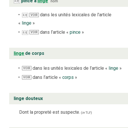
pince à
linge
nom
F/E
dans les unités lexicales de l’article
VOIR
F/E
«
linge
»
dans l’article «
pince
»
VOIR
F/E
linge
de corps
dans les unités lexicales de l’article «
linge
»
VOIR
dans l’article «
corps
»
VOIR
linge douteux
Dont la propreté est suspecte.
(
in
TLF
)