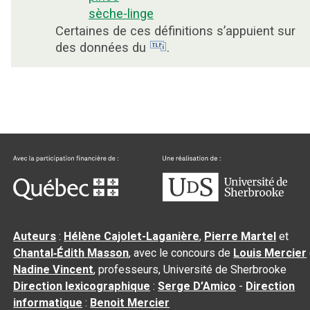
sèche-linge
Certaines de ces définitions s’appuient sur
des données du
.
Auteurs
:
Hélène Cajolet-Laganière
,
Pierre Martel
et
Chantal‑Édith Masson
, avec le concours de
Louis Mercier
Nadine Vincent
, professeurs, Université de Sherbrooke
Direction lexicographique
:
Serge D’Amico
-
Direction
informatique
:
Benoit Mercier