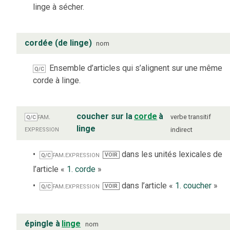
linge à sécher.
cordée (de linge)
nom
Ensemble d’articles qui s’alignent sur une même
Q/C
corde à linge.
fam.
coucher sur la
corde
à
verbe
transitif
Q/C
expression
linge
indirect
fam.
expression
dans les unités lexicales de
VOIR
Q/C
l’article «
1. corde
»
fam.
expression
dans l’article «
1. coucher
»
VOIR
Q/C
épingle à
linge
nom