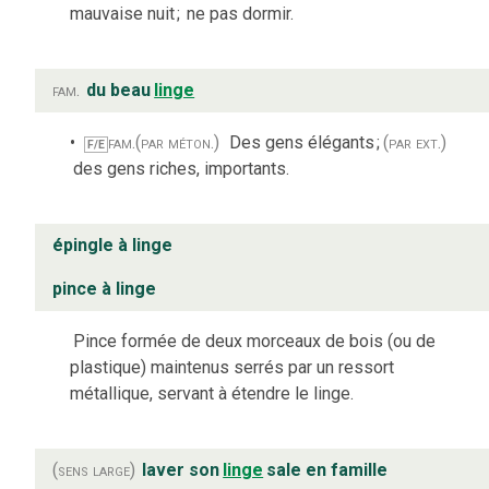
mauvaise nuit
;
ne pas dormir.
fam.
du beau
linge
fam.
(par méton.)
Des gens élégants
;
(par ext.)
F/E
des gens riches, importants.
épingle à linge
pince à linge
Pince formée de deux morceaux de bois (ou de
plastique) maintenus serrés par un ressort
métallique, servant à étendre le linge.
(sens large)
laver son
linge
sale en famille