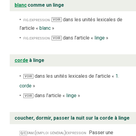
blanc
comme un linge
fig.
expression
dans les unités lexicales de
VOIR
l’article «
blanc
»
fig.
expression
dans l’article «
linge
»
VOIR
corde
à linge
dans les unités lexicales de l’article «
1.
VOIR
corde
»
dans l’article «
linge
»
VOIR
coucher, dormir, passer la nuit sur la corde à linge
fam.
(emploi général)
expression
Passer une
Q/C