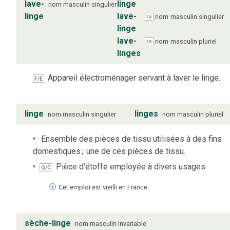
lave-
linge
nom
masculin
singulier
linge
lave-
nom
masculin
singulier
ro
linge
lave-
nom
masculin
pluriel
ro
linges
Appareil électroménager servant à laver le linge.
F/E
linge
linges
nom
masculin
singulier
nom
masculin
pluriel
Ensemble des pièces de tissu utilisées à des fins
domestiques
;
une de ces pièces de tissu.
Pièce d’étoffe employée à divers usages.
Q/C
Cet emploi est vieilli en France.
sèche-linge
nom
masculin
invariable