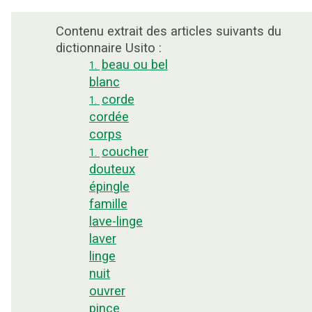
Contenu extrait des articles suivants du
dictionnaire Usito :
beau ou bel
1.
blanc
corde
1.
cordée
corps
coucher
1.
douteux
épingle
famille
lave-linge
laver
linge
nuit
ouvrer
pince