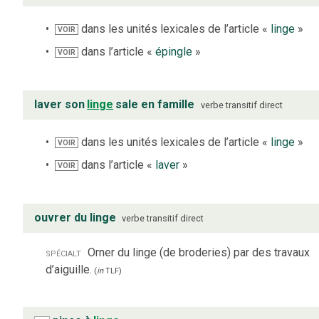
dans les unités lexicales de l’article «
linge
»
VOIR
dans l’article «
épingle
»
VOIR
laver son
linge
sale en famille
verbe
transitif direct
dans les unités lexicales de l’article «
linge
»
VOIR
dans l’article «
laver
»
VOIR
ouvrer du linge
verbe
transitif direct
spécialt
Orner du linge (de broderies) par des travaux
d’aiguille.
(
in
TLF
)