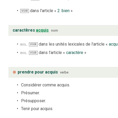
dans l’article «
2. bien
»
VOIR
caractères
acquis
nom
biol.
dans les unités lexicales de l’article «
acqu
VOIR
biol.
dans l’article «
caractère
»
VOIR
⊗
prendre pour acquis
verbe
Considérer comme acquis.
Présumer.
Présupposer.
Tenir pour acquis.