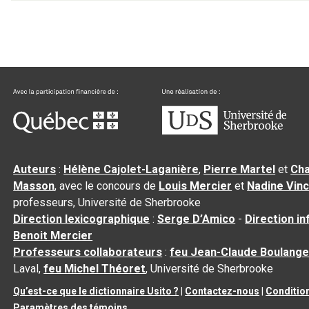
Auteurs
:
Hélène Cajolet-Laganière
,
Pierre Martel
et
Cha
Masson
, avec le concours de
Louis Mercier
et
Nadine Vin
professeurs, Université de Sherbrooke
Direction lexicographique
:
Serge D’Amico
-
Direction i
Benoit Mercier
Professeurs collaborateurs
:
feu Jean-Claude Boulange
Laval,
feu Michel Théoret
, Université de Sherbrooke
Qu’est-ce que le dictionnaire Usito ?
|
Contactez-nous
|
Condition
Paramètres des témoins