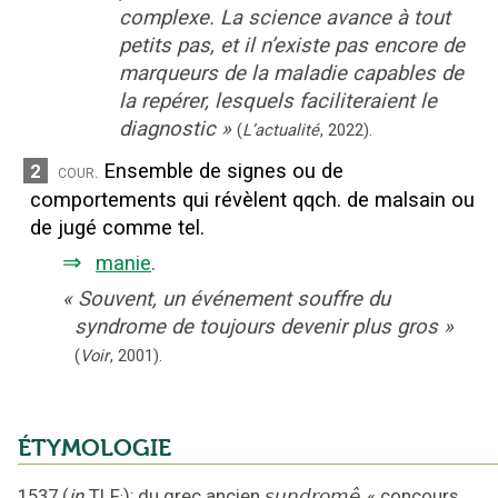
complexe. La science avance à tout
petits pas, et il n’existe pas encore de
marqueurs de la maladie capables de
la repérer, lesquels faciliteraient le
diagnostic
»
(
L’actualité
,
2022
).
Ensemble de signes ou de
2
cour.
comportements qui révèlent qqch. de malsain ou
de jugé comme tel.
⇒
manie
.
«
Souvent, un événement souffre du
syndrome de toujours devenir plus gros
»
(
Voir
,
2001
).
ÉTYMOLOGIE
1537
(
in
TLF
);
du grec ancien
sundromê
«
concours,