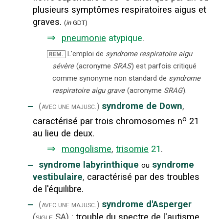
plusieurs symptômes respiratoires aigus et
graves.
(
in
GDT)
⇒
pneumonie
atypique
.
L'emploi de
syndrome respiratoire aigu
REM.
sévère
(acronyme
SRAS
) est parfois critiqué
comme synonyme non standard de
syndrome
respiratoire aigu grave
(acronyme
SRAG
).
‒
syndrome de Down
,
(avec une majusc.)
o
caractérisé par trois chromosomes n
21
au lieu de deux.
⇒
mongolisme
,
trisomie
21
.
‒
syndrome labyrinthique
syndrome
ou
vestibulaire
,
caractérisé par des troubles
de l'équilibre.
‒
syndrome d'Asperger
(avec une majusc.)
(
SA
)
:
trouble du spectre de l'autisme
sigle