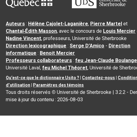
Auteurs
:
Hélène Cajolet-Laganière
,
Pierre Martel
et
Chantal‑Édith Masson
, avec le concours de
Louis Mercier
Nadine Vincent
, professeurs, Université de Sherbrooke
Direction lexicographique
:
Serge D’Amico
-
Direction
informatique
:
Benoit Mercier
Professeurs collaborateurs
:
feu Jean-Claude Boulange
Université Laval,
feu Michel Théoret
, Université de Sherbr
Qu’est-ce que le dictionnaire Usito ?
|
Contactez-nous
|
Conditio
d’utilisation
|
Paramètres des témoins
Tous droits réservés
©
Université de Sherbrooke |
3.2.2
- Der
mise à jour du contenu :
2026-08-03