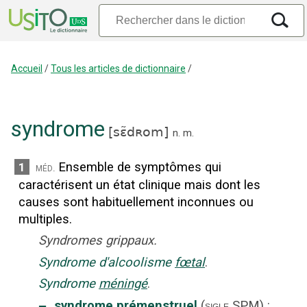
Accueil
/
Tous les articles de dictionnaire
/
syndrome
[
sɛ̃dʀom
]
n.
m.
Ensemble de symptômes qui
1
méd.
caractérisent un état clinique mais dont les
causes sont habituellement inconnues ou
multiples.
Syndromes grippaux.
Syndrome d'alcoolisme
fœtal
.
Syndrome
méningé
.
‒
syndrome prémenstruel
(
SPM
)
:
sigle