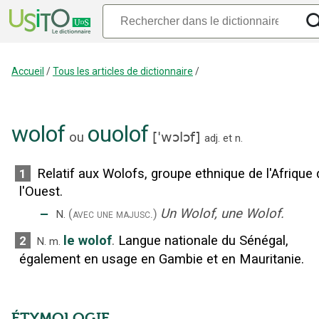
Accueil
/
Tous les articles de dictionnaire
/
wolof
ouolof
ou
[
'wɔlɔf
]
adj.
et
n.
Relatif aux Wolofs, groupe ethnique de l'Afrique 
1
l'Ouest.
‒
Un Wolof, une Wolof.
(avec une majusc.)
N.
le wolof
.
Langue nationale du Sénégal,
2
N.
m.
également en usage en Gambie et en Mauritanie.
ÉTYMOLOGIE