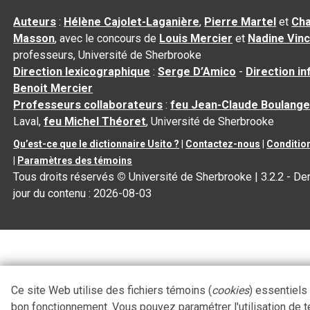
Auteurs
:
Hélène Cajolet-Laganière
,
Pierre Martel
et
Cha
Masson
, avec le concours de
Louis Mercier
et
Nadine Vin
professeurs, Université de Sherbrooke
Direction lexicographique
:
Serge D’Amico
-
Direction i
Benoit Mercier
Professeurs collaborateurs
:
feu Jean-Claude Boulange
Laval,
feu Michel Théoret
, Université de Sherbrooke
Qu’est-ce que le dictionnaire Usito ?
|
Contactez-nous
|
Condition
|
Paramètres des témoins
Tous droits réservés
©
Université de Sherbrooke |
3.2.2
- Der
jour du contenu :
2026-08-03
Ce site Web utilise des fichiers témoins (
cookies
) essentiels
bon fonctionnement. Vous pouvez paramétrer l'utilisation de 