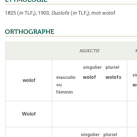
1825
(
in
TLF
);
1903
,
Ouolofs
(
in
TLF
);
mot wolof
.
i
i
ORTHOGRAPHE
ADJECTIF
singulier
pluriel
si
wolof
wolofs
masculin
wolof
w
ou
féminin
Wolof
singulier
pluriel