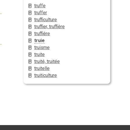
truffe
truffer
trufficulture
truffier, truffière
truffière
truie
truisme
truite
truité, truitée
truitelle
truiticulture