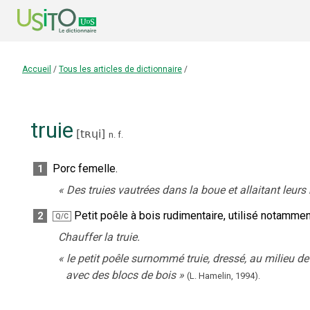
Accueil
/
Tous les articles de dictionnaire
/
truie
[
tʀɥi
]
n.
f.
Porc femelle.
1
«
Des truies vautrées dans la boue et allaitant leurs
Petit poêle à bois rudimentaire, utilisé notamme
2
Q/C
Chauffer la truie.
«
le petit poêle surnommé truie, dressé, au milieu de
avec des blocs de bois
»
(L. Hamelin,
1994).