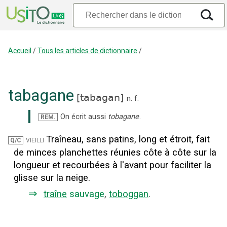
Accueil
/
Tous les articles de dictionnaire
/
tabagane
[
tabagan
]
n.
f.
On écrit aussi
tobagane
.
REM.
Traîneau, sans patins, long et étroit, fait
vieilli
Q/C
de minces planchettes réunies côte à côte sur la
longueur et recourbées à l'avant pour faciliter la
glisse sur la neige.
⇒
traîne
sauvage
,
toboggan
.