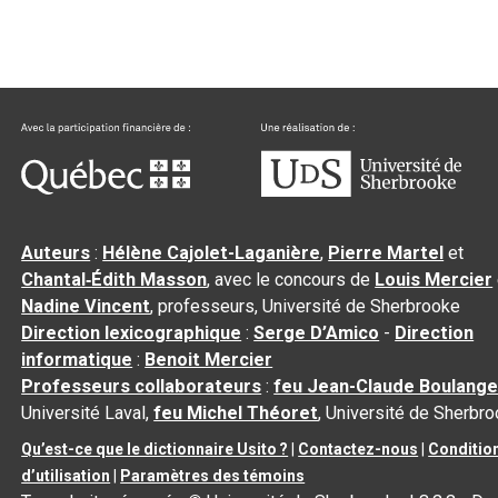
Auteurs
:
Hélène Cajolet-Laganière
,
Pierre Martel
et
Chantal‑Édith Masson
, avec le concours de
Louis Mercier
Nadine Vincent
, professeurs, Université de Sherbrooke
Direction lexicographique
:
Serge D’Amico
-
Direction
informatique
:
Benoit Mercier
Professeurs collaborateurs
:
feu Jean-Claude Boulange
Université Laval,
feu Michel Théoret
, Université de Sherbr
Qu’est-ce que le dictionnaire Usito ?
|
Contactez-nous
|
Conditio
d’utilisation
|
Paramètres des témoins