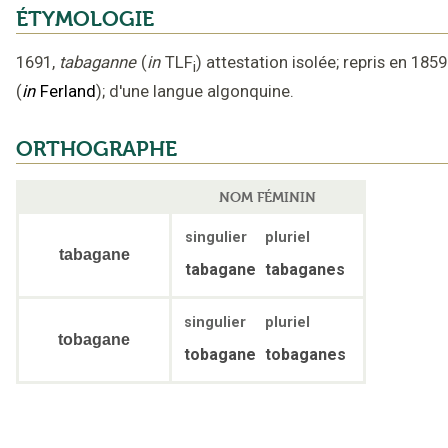
ÉTYMOLOGIE
1691
,
tabaganne
(
in
TLF
)
attestation isolée
;
repris en 1859
i
(
in
Ferland
);
d'une langue algonquine
.
ORTHOGRAPHE
NOM FÉMININ
singulier
pluriel
tabagane
tabagane
tabaganes
singulier
pluriel
tobagane
tobagane
tobaganes