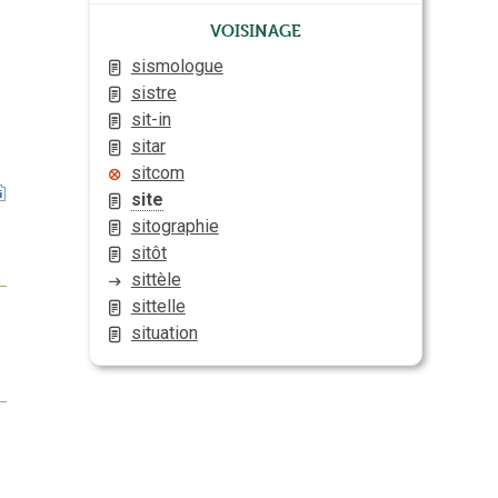
Voisinage
sismologue
sistre
sit-in
sitar
sitcom
site
sitographie
sitôt
sittèle
sittelle
situation