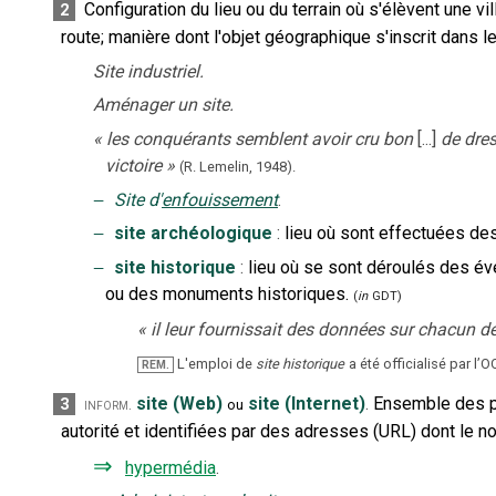
Configuration du lieu ou du terrain où s'élèvent une vi
2
route
;
manière dont l'objet géographique s'inscrit dans l
Site industriel.
Aménager un site.
«
les conquérants semblent avoir cru bon
[...]
de dres
victoire
»
(R. Lemelin,
1948).
‒
Site d'
enfouissement
.
‒
site archéologique
:
lieu où sont effectuées des
‒
site historique
:
lieu où se sont déroulés des é
ou des monuments historiques.
(
in
GDT)
«
il leur fournissait des données sur chacun de
L'emploi de
site historique
a été officialisé par l’O
REM.
site (Web)
site (Internet)
.
Ensemble des p
3
inform.
ou
autorité et identifiées par des adresses (URL) dont le 
⇒
hypermédia
.