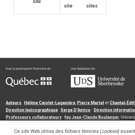
site
site
sites
Auteurs
:
Hélène Cajolet-Laganière
,
Pierre Martel
et
Chantal‑Édi
Direction lexicographique
:
Serge D’Amico
-
Direction informati
Professeurs collaborateurs
:
feu Jean-Claude Boulanger
, Univers
Qu’est-ce que le dictionnaire Usito ?
|
Contactez-nous
|
Condition
Ce site Web utilise des fichiers témoins (
cookies
) essent
Tous droits réservés
©
Université de Sherbrooke |
3.2.2
- Dernière mi