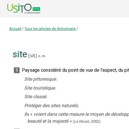
Accueil
/
Tous les articles de dictionnaire
/
site
[
sit
]
n.
m.
Paysage considéré du point de vue de l'aspect, du pit
1
Site pittoresque.
Site touristique.
Site classé.
Protéger des sites naturels.
Ils
«
voient dans cette mesure le moyen de développer u
beauté et la majesté
»
(
Le Devoir
,
2002
).