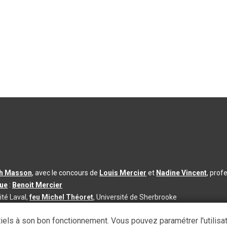
th Masson
, avec le concours de
Louis Mercier
et
Nadine Vincent
, prof
que
:
Benoit Mercier
ité Laval,
feu Michel Théoret
, Université de Sherbrooke
s d’utilisation
|
Paramètres des témoins
iels à son bon fonctionnement. Vous pouvez paramétrer l'utilisa
se à jour du contenu :
2026-08-03