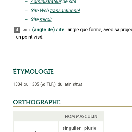
‒
Administrateur
de site
.
‒
Site Web
transactionnel
.
‒
Site
miroir
.
(angle de) site
:
angle que forme, avec sa projec
4
milit.
un point visé.
ÉTYMOLOGIE
1304 ou 1305
(
in
TLF
);
du latin
situs
.
i
ORTHOGRAPHE
NOM MASCULIN
singulier
pluriel