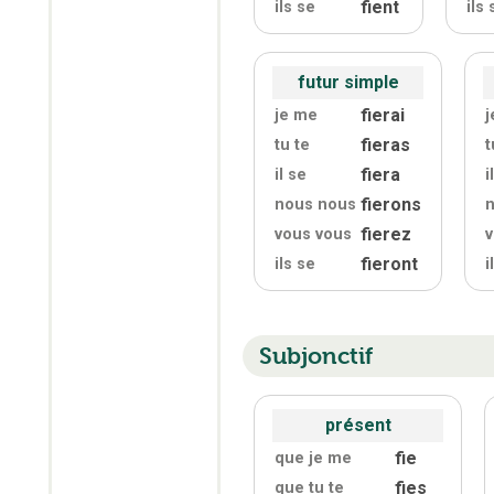
fient
ils se
ils 
futur simple
fierai
je me
j
fieras
tu te
t
fiera
il se
i
fierons
nous nous
fierez
vous vous
v
fieront
ils se
i
Subjonctif
présent
fie
que je me
fies
que tu te