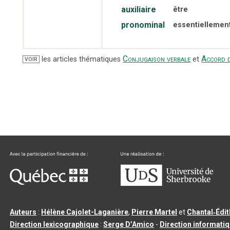
auxiliaire
être
pronominal
essentiellemen
Conjugaison verbale
Accord d
les articles thématiques
et
VOIR
Auteurs
:
Hélène Cajolet-Laganière
,
Pierre Martel
et
Chantal‑Édi
Direction lexicographique
:
Serge D’Amico
-
Direction informati