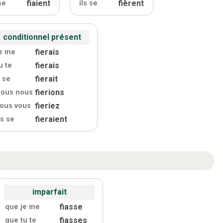
fiaient
fièrent
se
ils se
conditionnel présent
fierais
e me
fierais
u te
fierait
l se
fierions
nous nous
fieriez
ous vous
fieraient
ls se
imparfait
fiasse
que je me
fiasses
que tu te