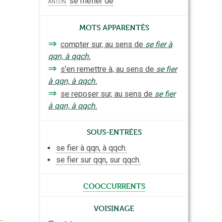
se méfier de
anton.
Mots apparentés
⇒
compter sur, au sens de
se fier à
qqn, à qqch.
⇒
s'en remettre à, au sens de
se fier
à qqn, à qqch.
⇒
se reposer sur, au sens de
se fier
à qqn, à qqch.
Sous-entrées
se fier à qqn, à qqch.
se fier sur qqn, sur qqch.
cooccurrents
Voisinage