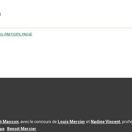
t
u participe passé
.
th Masson
, avec le concours de
Louis Mercier
et
Nadine Vincent
, prof
que
:
Benoit Mercier