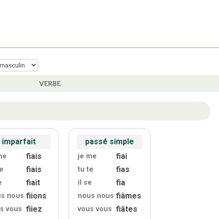
VERBE
imparfait
passé simple
fiais
fiai
me
je me
fiais
fias
te
tu te
fiait
fia
e
il se
fiions
fiâmes
s nous
nous nous
fiiez
fiâtes
s vous
vous vous