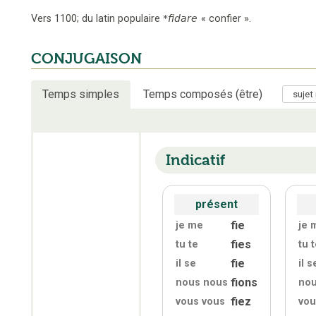
Vers 1100
;
du latin populaire
*fidare
«
confier
».
CONJUGAISON
Temps simples
Temps composés (être)
Indicatif
présent
fie
je me
je 
fies
tu te
tu 
fie
il se
il s
fions
nous nous
nou
fiez
vous vous
vou