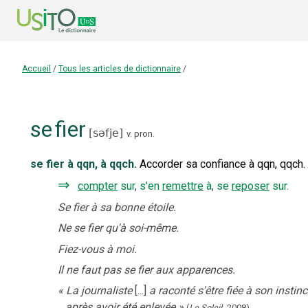
Accueil
/
Tous les articles de dictionnaire
/
se
fier
[
səfje
]
v. pron.
se fier à qqn, à qqch.
Accorder sa confiance à qqn, qqch.
⇒
compter
sur
,
s'en
remettre
à
,
se
reposer
sur
.
Se fier à sa bonne étoile.
Ne se fier qu'à soi-même.
Fiez-vous à moi.
Il ne faut pas se fier aux apparences.
«
La journaliste
[...]
a raconté s'être fiée à son instin
après avoir été enlevée
»
(
Le Soleil
,
2008
).