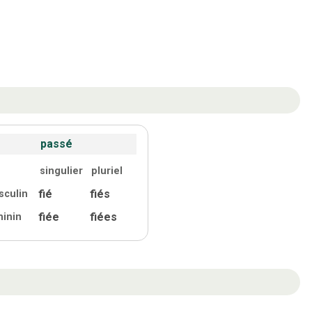
passé
singulier
pluriel
fié
fiés
sculin
fiée
fiées
minin