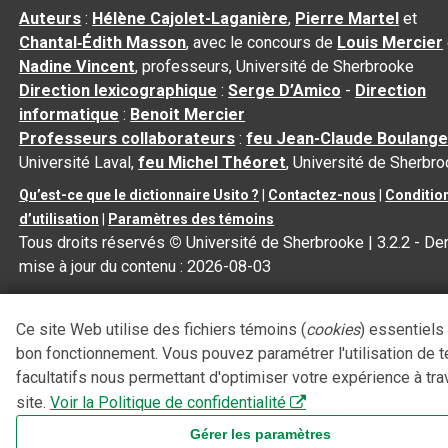
Auteurs
:
Hélène Cajolet-Laganière
,
Pierre Martel
et
Chantal‑Édith Masson
, avec le concours de
Louis Mercier
Nadine Vincent
, professeurs, Université de Sherbrooke
Direction lexicographique
:
Serge D’Amico
-
Direction
informatique
:
Benoit Mercier
Professeurs collaborateurs
:
feu Jean-Claude Boulange
Université Laval,
feu Michel Théoret
, Université de Sherbr
Qu’est-ce que le dictionnaire Usito ?
|
Contactez-nous
|
Conditio
d’utilisation
|
Paramètres des témoins
Tous droits réservés
©
Université de Sherbrooke |
3.2.2
- Der
mise à jour du contenu :
2026-08-03
Ce site Web utilise des fichiers témoins (
cookies
) essentiels
bon fonctionnement. Vous pouvez paramétrer l'utilisation de 
facultatifs nous permettant d'optimiser votre expérience à tra
site.
Voir la Politique de confidentialité
Gérer les paramètres