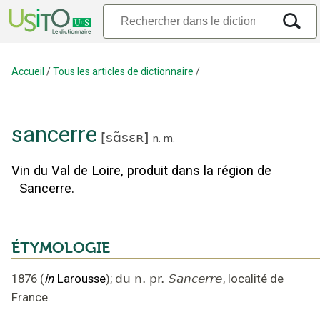
Accueil
/
Tous les articles de dictionnaire
/
sancerre
[
sɑ̃sɛʀ
]
n.
m.
Vin du Val de Loire, produit dans la région de
Sancerre.
ÉTYMOLOGIE
1876
(
in
Larousse
);
du n. pr.
Sancerre
,
localité de
France
.