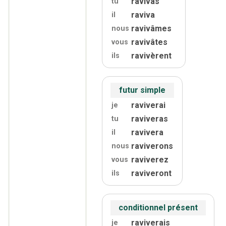
ravivas
tu
raviva
il
ravivâmes
nous
ravivâtes
vous
ravivèrent
ils
futur simple
raviverai
je
raviveras
tu
ravivera
il
raviverons
nous
raviverez
vous
raviveront
ils
conditionnel présent
raviverais
je