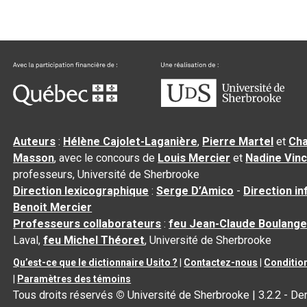
Auteurs
:
Hélène Cajolet-Laganière
,
Pierre Martel
et
Cha
Masson
, avec le concours de
Louis Mercier
et
Nadine Vin
professeurs, Université de Sherbrooke
Direction lexicographique
:
Serge D’Amico
-
Direction i
Benoit Mercier
Professeurs collaborateurs
:
feu Jean-Claude Boulange
Laval,
feu Michel Théoret
, Université de Sherbrooke
Qu’est-ce que le dictionnaire Usito ?
|
Contactez-nous
|
Condition
|
Paramètres des témoins
Tous droits réservés
©
Université de Sherbrooke |
3.2.2
- Der