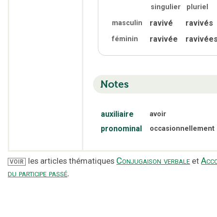
singulier
pluriel
ravivé
ravivés
masculin
ravivée
ravivée
féminin
Notes
auxiliaire
avoir
pronominal
occasionnellement
Conjugaison verbale
Acc
les articles thématiques
et
VOIR
du participe passé
.