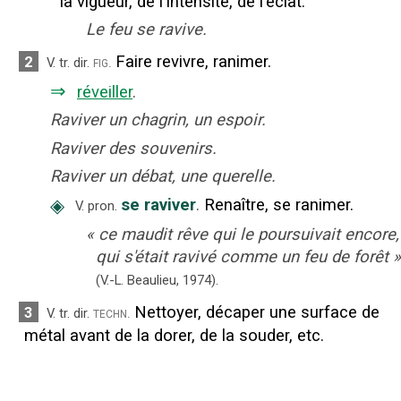
la vigueur, de l'intensité, de l'éclat.
Le feu se ravive.
Faire revivre, ranimer.
2
fig.
V. tr. dir.
⇒
réveiller
.
Raviver un chagrin, un espoir.
Raviver des souvenirs.
Raviver un débat, une querelle.
◈
se raviver
.
Renaître, se ranimer.
V. pron.
«
ce maudit rêve qui le poursuivait encore,
qui s'était ravivé comme un feu de forêt
»
(V.-L. Beaulieu,
1974).
Nettoyer, décaper une surface de
3
techn.
V. tr. dir.
métal avant de la dorer, de la souder, etc.