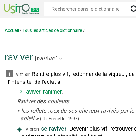
Accueil
/
Tous les articles de dictionnaire
/
raviver
[
ʀavive
]
v.
Rendre plus vif
;
redonner de la vigueur, de
1
V. tr. dir.
l’intensité, de l’éclat à.
⇒
aviver
,
ranimer
.
Raviver des couleurs.
«
les reflets roux de ses cheveux ravivés par le
soleil
»
(Ch. Frenette,
1997).
◈
se raviver
.
Devenir plus vif
;
retrouver 
V. pron.