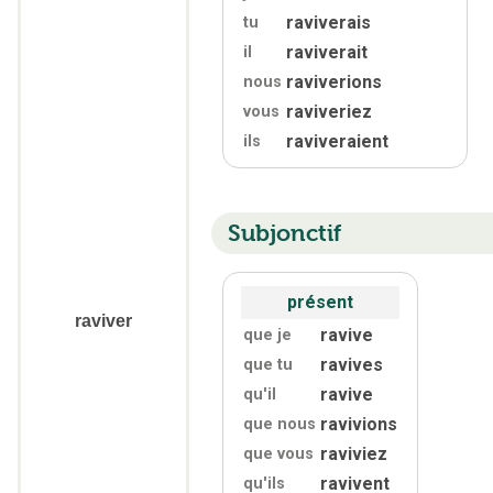
raviverais
tu
raviverait
il
raviverions
nous
raviveriez
vous
raviveraient
ils
Subjonctif
présent
raviver
ravive
que je
ravives
que tu
ravive
qu'
il
ravivions
que nous
raviviez
que vous
ravivent
qu'
ils