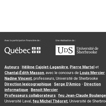
Auteurs
:
Hélène Cajolet-Laganière
,
Pierre Martel
et
Chantal‑Édith Masson
, avec le concours de
Louis Mercier
Nadine Vincent
, professeurs, Université de Sherbrooke
Direction lexicographique
:
Serge D’Amico
-
Direction
informatique
:
Benoit Mercier
Professeurs collaborateurs
:
feu Jean-Claude Boulange
Université Laval,
feu Michel Théoret
, Université de Sherbr