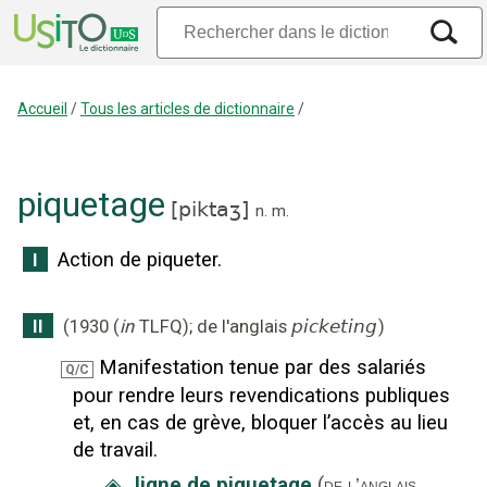
Accueil
/
Tous les articles de dictionnaire
/
piquetage
[
piktaʒ
]
n.
m.
Action de piqueter.
I
II
(
1930
(
in
TLFQ
);
de l'anglais
picketing
)
Manifestation tenue par des salariés
Q/C
pour rendre leurs revendications publiques
et, en cas de grève, bloquer l’accès au lieu
de travail.
◈
ligne de piquetage
(
de l’anglais