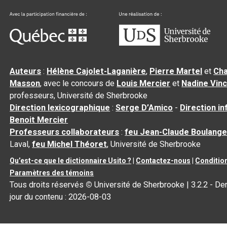
Auteurs
:
Hélène Cajolet-Laganière
,
Pierre Martel
et
Cha
Masson
, avec le concours de
Louis Mercier
et
Nadine Vin
professeurs, Université de Sherbrooke
Direction lexicographique
:
Serge D’Amico
-
Direction i
Benoit Mercier
Professeurs collaborateurs
:
feu Jean-Claude Boulange
Laval,
feu Michel Théoret
, Université de Sherbrooke
Qu’est-ce que le dictionnaire Usito ?
|
Contactez-nous
|
Condition
Paramètres des témoins
Tous droits réservés
©
Université de Sherbrooke |
3.2.2
- Der
jour du contenu :
2026-08-03