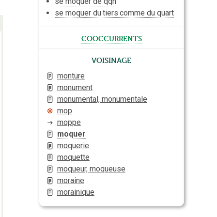
se moquer de qqn
se moquer du
tiers
comme du quart
cooccurrents
Voisinage
monture
monument
monumental, monumentale
mop
moppe
moquer
moquerie
moquette
moqueur, moqueuse
moraine
morainique