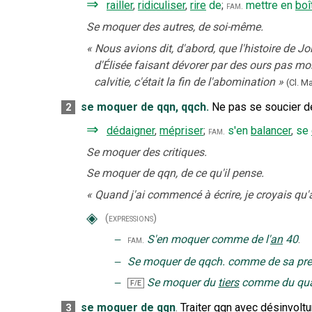
⇒
railler
,
ridiculiser
,
rire
de
;
mettre en
boî
fam.
Se moquer des autres, de soi-même.
«
Nous avions dit, d'abord, que l'histoire de Jon
d'Élisée faisant dévorer par des ours pas m
calvitie, c'était la fin de l'abomination
»
(Cl. Ma
se moquer de qqn, qqch.
Ne pas se soucier de,
2
⇒
dédaigner
,
mépriser
;
s'en
balancer
,
se
fam.
Se moquer des critiques.
Se moquer de qqn, de ce qu'il pense.
«
Quand j'ai commencé à écrire, je croyais qu'a
◈
(expressions)
‒
S'en moquer comme de l'
an
40
.
fam.
‒
Se moquer de qqch. comme de sa pr
‒
Se moquer du
tiers
comme du qua
F/E
se moquer de qqn
.
Traiter qqn avec désinvoltu
3