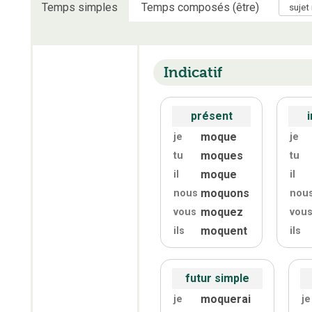
Temps simples
Temps composés (être)
Indicatif
présent
moque
je
je
moques
tu
tu
moque
il
il
moquons
nous
nou
moquez
vous
vou
moquent
ils
ils
futur simple
moquerai
je
je