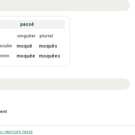
passé
singulier
pluriel
moqué
moqués
sculin
moquée
moquées
minin
ent
u participe passé
.