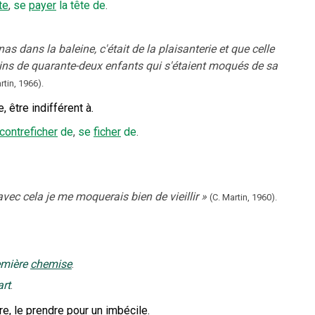
te
,
se
payer
la tête de
.
as dans la baleine, c'était de la plaisanterie et que celle
oins de quarante-deux enfants qui s'étaient moqués de sa
rtin,
1966).
 être indifférent à.
contreficher
de
,
se
ficher
de
.
vec cela je me moquerais bien de vieillir
»
(C. Martin,
1960).
emière
chemise
.
rt
.
re, le prendre pour un imbécile.