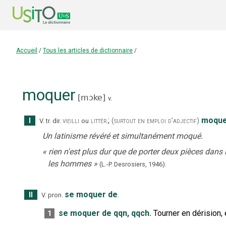
Accueil
/
Tous les articles de dictionnaire
/
moquer
[
mɔke
]
v.
;
moquer
I
vieilli
littér.
(surtout en emploi d’adjectif)
V. tr. dir.
ou
Un latinisme révéré et simultanément moqué.
«
rien n'est plus dur que de porter deux pièces dans l
les hommes
»
(L.-P. Desrosiers,
1946).
se moquer de
.
II
V. pron.
se moquer de qqn, qqch.
Tourner en dérision,
1