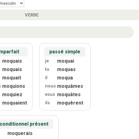
VERBE
imparfait
passé simple
moquais
moquai
je
moquais
moquas
tu
moquait
moqua
il
moquions
moquâmes
s
nous
moquiez
moquâtes
s
vous
moquaient
moquèrent
ils
conditionnel présent
moquerais