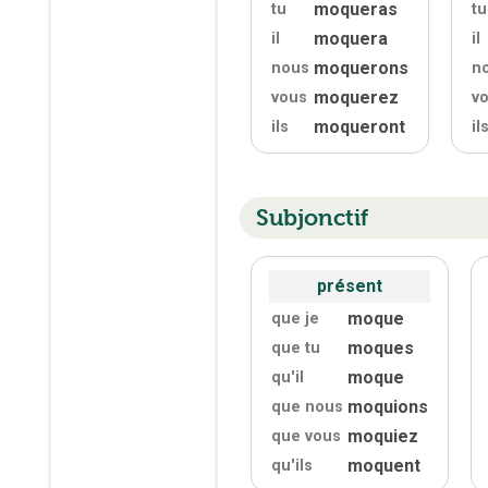
moqueras
tu
tu
moquera
il
il
moquerons
nous
n
moquerez
vous
v
moqueront
ils
il
Subjonctif
présent
moque
que je
moques
que tu
moque
qu'
il
moquions
que nous
moquiez
que vous
moquent
qu'
ils