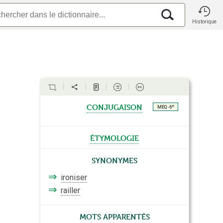
Historique
conjugaison
e
MEQ - 6
étymologie
Synonymes
⇒
ironiser
⇒
railler
Mots apparentés