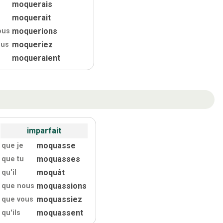
moquerais
moquerait
moquerions
ous
moqueriez
ous
moqueraient
s
imparfait
moquasse
que je
moquasses
que tu
moquât
qu'
il
moquassions
que nous
moquassiez
que vous
moquassent
qu'
ils