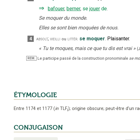
⇒
bafouer
,
berner
,
se
jouer
de
.
Se moquer du monde.
Elles se sont bien moquées de nous.
;
se moquer
.
Plaisanter.
4
absolt
vieilli
littér.
ou
«
Tu te moques, mais ce que tu dis est vrai
»
(J
Le participe passé de la construction pronominale
se mo
REM.
ÉTYMOLOGIE
Entre 1174 et 1177
(
in
TLF
);
origine obscure; peut-être d'un 
i
CONJUGAISON