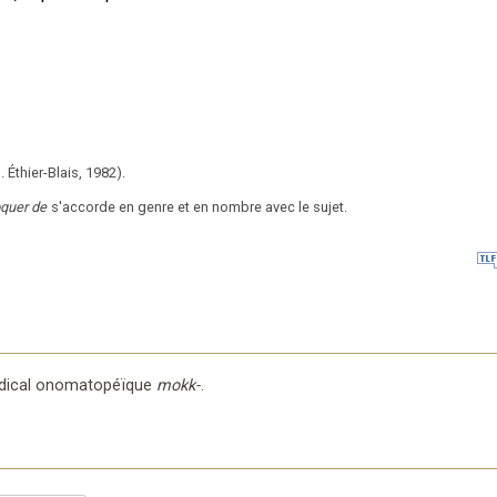
. Éthier-Blais,
1982).
quer de
s'accorde en genre et en nombre avec le sujet.
radical onomatopéïque
mokk-
.