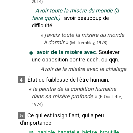
2014
).
‒
Avoir toute la misère du monde (à
faire qqch.)
:
avoir beaucoup de
difficulté.
«
j'avais toute la misère du monde
à dormir
»
(M. Tremblay,
1978).
◈
avoir de la misère avec
.
Soulever
une opposition contre qqch. ou qqn.
Avoir de la misère avec le chialage.
État de faiblesse de l'être humain.
4
«
le peintre de la condition humaine
dans sa misère profonde
»
(F. Ouellette,
1974).
Ce qui est insignifiant, qui a peu
5
d’importance.
⇒
babiole
,
bagatelle
,
bêtise
,
broutille
,