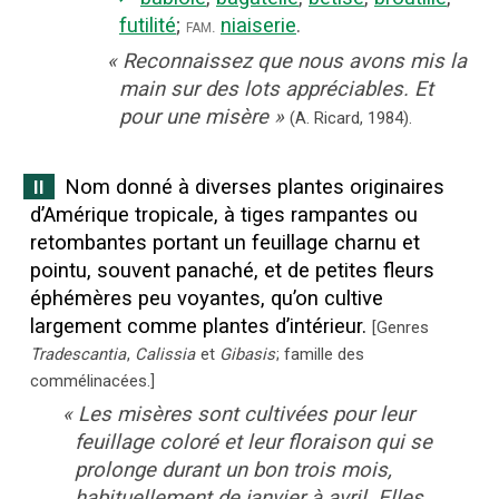
futilité
;
niaiserie
.
fam.
«
Reconnaissez que nous avons mis la
main sur des lots appréciables. Et
pour une misère
»
(A. Ricard,
1984).
Nom donné à diverses plantes originaires
II
d’Amérique tropicale, à tiges rampantes ou
retombantes portant un feuillage charnu et
pointu, souvent panaché, et de petites fleurs
éphémères peu voyantes, qu’on cultive
largement comme plantes d’intérieur.
[
Genres
Tradescantia
,
Calissia
et
Gibasis
; famille des
commélinacées.
]
«
Les misères sont cultivées pour leur
feuillage coloré et leur floraison qui se
prolonge durant un bon trois mois,
habituellement de janvier à avril. Elles