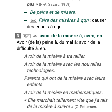
pas
»
(F.-A. Savard,
1959).
‒
De
peine
et de misère
.
‒
Faire des misères à qqn
:
causer
Q/C
des ennuis à qqn.
avoir de la misère à, avec, en
.
3
fam.
Q/C
Avoir (de la) peine à, du mal à
;
avoir de la
difficulté à, en.
Avoir de la misère à travailler.
Avoir de la misère avec les nouvelles
technologies.
Parents qui ont de la misère avec leurs
enfants.
Avoir de la misère en mathématiques.
«
Elle marchait tellement vite que j’avais
de la misère à suivre
»
(
G. Pettersen
,