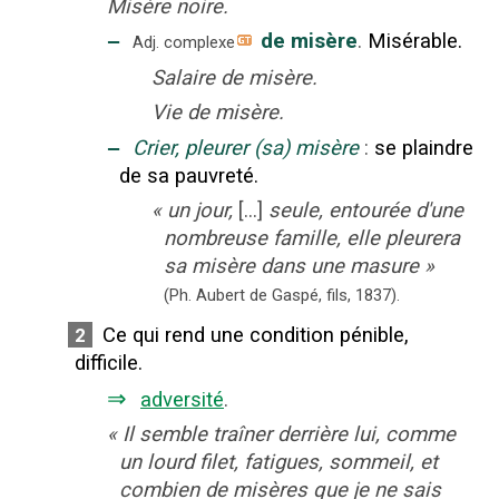
Misère noire.
‒
de misère
.
Misérable.
Adj. complexe
Salaire de misère.
Vie de misère.
‒
Crier, pleurer (sa) misère
:
se plaindre
de sa pauvreté.
«
un jour,
[...]
seule, entourée d'une
nombreuse famille, elle pleurera
sa misère dans une masure
»
(Ph. Aubert de Gaspé, fils,
1837).
Ce qui rend une condition pénible,
2
difficile.
⇒
adversité
.
«
Il semble traîner derrière lui, comme
un lourd filet, fatigues, sommeil, et
combien de misères que je ne sais