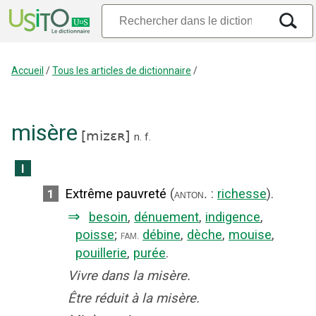
Accueil
/
Tous les articles de dictionnaire
/
misère
[
mizɛʀ
]
n.
f.
I
Extrême pauvreté
(
:
richesse
).
1
anton.
⇒
besoin
,
dénuement
,
indigence
,
poisse
;
débine
,
dèche
,
mouise
,
fam.
pouillerie
,
purée
.
Vivre dans la misère.
Être réduit à la misère.