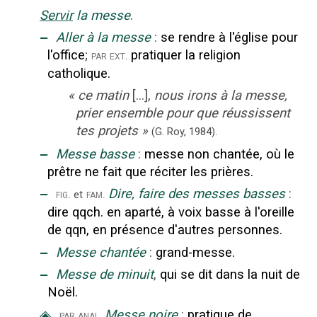
Servir
la messe
.
‒
Aller à la messe
:
se rendre à l'église pour
l'office
;
pratiquer la religion
par ext.
catholique.
«
ce matin
[...],
nous irons à la messe,
prier ensemble pour que réussissent
tes projets
»
(G. Roy,
1984).
‒
Messe basse
:
messe non chantée, où le
prêtre ne fait que réciter les prières.
‒
Dire, faire des messes basses
:
fig.
fam.
et
dire qqch. en aparté, à voix basse à l'oreille
de qqn, en présence d'autres personnes.
‒
Messe chantée
:
grand-messe.
‒
Messe de minuit
,
qui se dit dans la nuit de
Noël.
◈
Messe noire
:
pratique de
par anal.