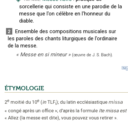
sorcellerie qui consiste en une parodie de la
messe que l'on célèbre en l'honneur du
diable.
Ensemble des compositions musicales sur
2
les paroles des chants liturgiques de l'ordinaire
de la messe.
«
Messe en si mineur
»
(
œuvre de J. S. Bach
).
ÉTYMOLOGIE
e
e
2
moitié du 10
(
in
TLF
);
du latin ecclésiastique
missa
i
«
congé après un office
»;
d'après la formule
Ite missa est
« Allez (la messe est dite), vous pouvez vous retirer »
.