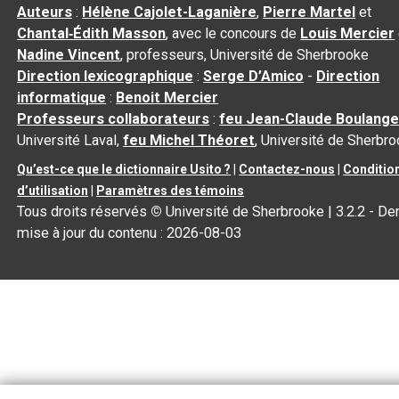
Auteurs
:
Hélène Cajolet-Laganière
,
Pierre Martel
et
Chantal‑Édith Masson
, avec le concours de
Louis Mercier
Nadine Vincent
, professeurs, Université de Sherbrooke
Direction lexicographique
:
Serge D’Amico
-
Direction
informatique
:
Benoit Mercier
Professeurs collaborateurs
:
feu Jean-Claude Boulange
Université Laval,
feu Michel Théoret
, Université de Sherbr
Qu’est-ce que le dictionnaire Usito ?
|
Contactez-nous
|
Conditio
d’utilisation
|
Paramètres des témoins
Tous droits réservés
©
Université de Sherbrooke |
3.2.2
- Der
mise à jour du contenu :
2026-08-03