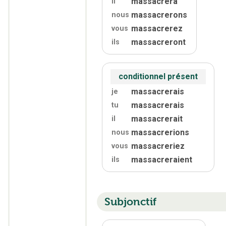
massacrera
il
massacrerons
nous
massacrerez
vous
massacreront
ils
conditionnel présent
massacrerais
je
massacrerais
tu
massacrerait
il
massacrerions
nous
massacreriez
vous
massacreraient
ils
Subjonctif