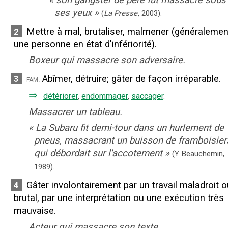
ses yeux
»
(
La Presse
,
2003
).
Mettre à mal, brutaliser, malmener (généralemen
2
une personne en état d'infériorité).
Boxeur qui massacre son adversaire.
Abîmer, détruire
;
gâter de façon irréparable.
3
fam.
⇒
détériorer
,
endommager
,
saccager
.
Massacrer un tableau.
«
La Subaru fit demi-tour dans un hurlement de
pneus, massacrant un buisson de framboisier
qui débordait sur l'accotement
»
(Y. Beauchemin,
1989).
Gâter involontairement par un travail maladroit o
4
brutal, par une interprétation ou une exécution très
mauvaise.
Acteur qui massacre son texte.