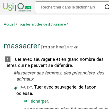
Accueil
/
Tous les articles de dictionnaire
/
massacrer
[
masakʀe
]
v. tr. dir.
Tuer avec sauvagerie et en grand nombre des
1
êtres qui ne peuvent se défendre.
Massacrer des femmes, des prisonniers, des
animaux.
◈
Tuer avec sauvagerie, de façon
par ext.
odieuse.
⇒
écharper
.
«
son gangster de père fut massacré sous