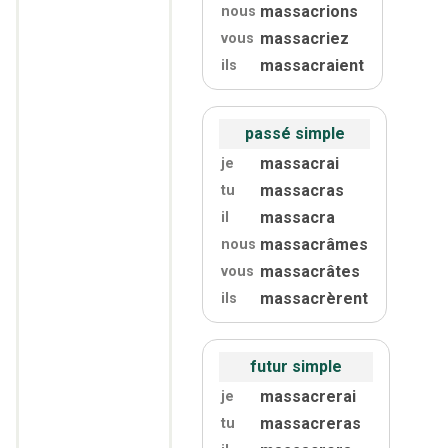
massacrions
nous
massacriez
vous
massacraient
ils
passé simple
massacrai
je
massacras
tu
massacra
il
massacrâmes
nous
massacrâtes
vous
massacrèrent
ils
futur simple
massacrerai
je
massacreras
tu