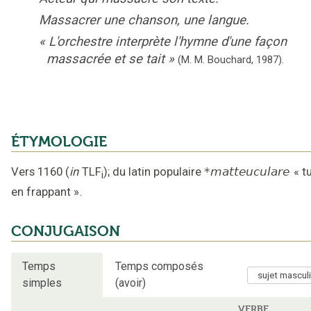
Massacrer une chanson, une langue.
«
L'orchestre interprète l'hymne d'une façon
massacrée et se tait
»
(M. M. Bouchard,
1987).
ÉTYMOLOGIE
Vers 1160
(
in
TLF
);
du latin populaire
*matteuculare
«
t
i
en frappant
».
CONJUGAISON
Temps
Temps composés
simples
(avoir)
VERBE