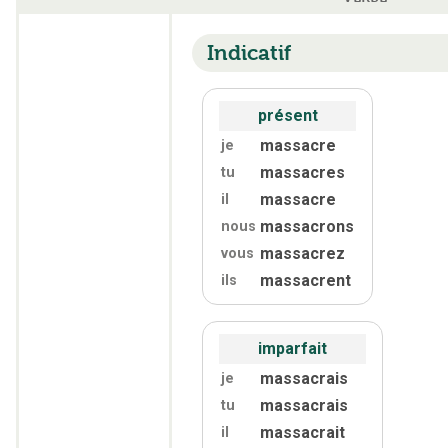
Indicatif
présent
massacre
je
massacres
tu
massacre
il
massacrons
nous
massacrez
vous
massacrent
ils
imparfait
massacrais
je
massacrais
tu
massacrait
il