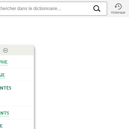
Historique
phe
ie
entés
nts
e