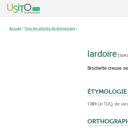
Accueil
/
Tous les articles de dictionnaire
/
lardoire
[
laʀ
Brochette creuse ser
ÉTYMOLOGIE
1389
(
in
TLF
);
de
lar
i
ORTHOGRAP