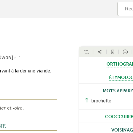
dwɑʀ
]
n.
f.
orthogra
vant à larder une viande.
étymolog
Mots appar
⇑
brochette
der
et
-oire
.
cooccurre
HE
Voisinag