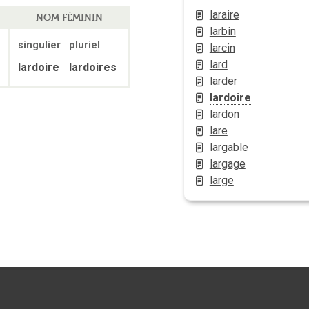
laraire
NOM FÉMININ
larbin
singulier
pluriel
larcin
lard
lardoire
lardoires
larder
lardoire
lardon
lare
largable
largage
large