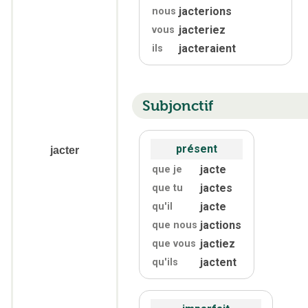
jacterions
nous
jacteriez
vous
jacteraient
ils
Subjonctif
présent
jacter
jacte
que je
jactes
que tu
jacte
qu'
il
jactions
que nous
jactiez
que vous
jactent
qu'
ils