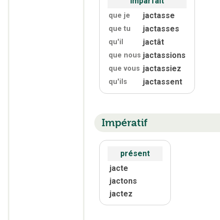
imparfait
jactasse
que je
jactasses
que tu
jactât
qu'
il
jactassions
que nous
jactassiez
que vous
jactassent
qu'
ils
Impératif
présent
jacte
jactons
jactez