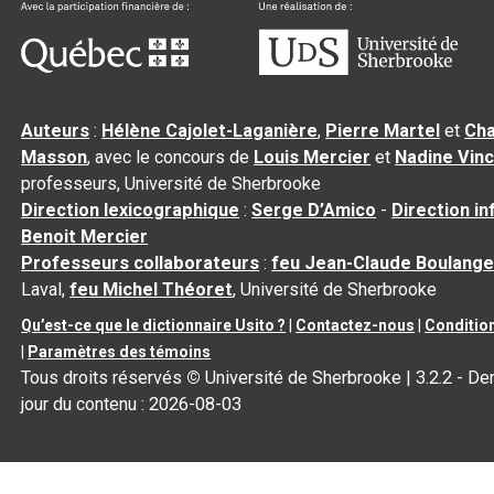
Auteurs
:
Hélène Cajolet-Laganière
,
Pierre Martel
et
Cha
Masson
, avec le concours de
Louis Mercier
et
Nadine Vin
professeurs, Université de Sherbrooke
Direction lexicographique
:
Serge D’Amico
-
Direction i
Benoit Mercier
Professeurs collaborateurs
:
feu Jean-Claude Boulange
Laval,
feu Michel Théoret
, Université de Sherbrooke
Qu’est-ce que le dictionnaire Usito ?
|
Contactez-nous
|
Condition
|
Paramètres des témoins
Tous droits réservés
©
Université de Sherbrooke |
3.2.2
- Der
jour du contenu :
2026-08-03