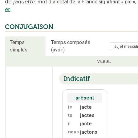
de
jaquette
,
mot dialectal de la France signifiant « pie »
,
er
.
CONJUGAISON
Temps
Temps composés
simples
(avoir)
VERBE
Indicatif
présent
jacte
je
jactes
tu
jacte
il
jactons
nous