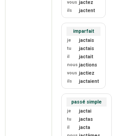
jactez
vous
jactent
ils
imparfait
jactais
je
jactais
tu
jactait
il
jactions
nous
jactiez
vous
jactaient
ils
passé simple
jactai
je
jactas
tu
jacta
il
jactâmes
nous