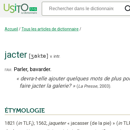
Accueil
/
Tous les articles de dictionnaire
/
jacter
[
ʒakte
]
v. intr.
Parler, bavarder.
fam.
«
devra-t-elle ajouter quelques mots de plus po
faire jacter la galerie?
»
(
La Presse
,
2003
).
ÉTYMOLOGIE
1821
(
in
TLF
);
1562
,
jaqueter
« jacasser (de la pie) »
(
in
TL
i