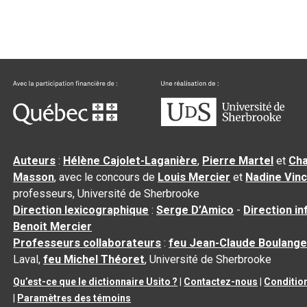
Auteurs
:
Hélène Cajolet-Laganière
,
Pierre Martel
et
Cha
Masson
, avec le concours de
Louis Mercier
et
Nadine Vin
professeurs, Université de Sherbrooke
Direction lexicographique
:
Serge D’Amico
-
Direction i
Benoit Mercier
Professeurs collaborateurs
:
feu Jean-Claude Boulange
Laval,
feu Michel Théoret
, Université de Sherbrooke
Qu’est-ce que le dictionnaire Usito ?
|
Contactez-nous
|
Condition
|
Paramètres des témoins