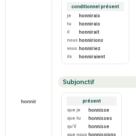
conditionnel présent
honnirais
je
honnirais
tu
honnirait
il
honnirions
nous
honniriez
vous
honniraient
ils
Subjonctif
présent
honnir
honnisse
que je
honnisses
que tu
honnisse
qu'
il
honnissions
que nous