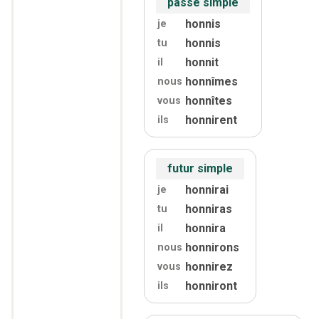
passé simple
honnis
je
honnis
tu
honnit
il
honnîmes
nous
honnîtes
vous
honnirent
ils
futur simple
honnirai
je
honniras
tu
honnira
il
honnirons
nous
honnirez
vous
honniront
ils