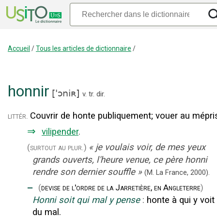
Accueil
/
Tous les articles de dictionnaire
/
honnir
[
'ɔniʀ
]
v. tr. dir.
Couvrir de honte publiquement
;
vouer au mépri
littér.
⇒
vilipender
.
«
je voulais voir, de mes yeux
(surtout au plur.)
grands ouverts, l'heure venue, ce père honni
rendre son dernier souffle
»
(M. La France,
2000).
‒
(
devise de l'ordre de la Jarretière, en Angleterre
)
Honni soit qui mal y pense
:
honte à qui y voit
du mal.