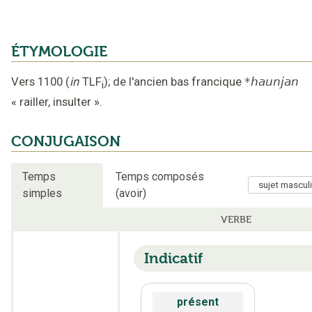
ÉTYMOLOGIE
Vers 1100
(
in
TLF
);
de l'ancien bas francique
*haunjan
i
«
railler, insulter
».
CONJUGAISON
Temps
Temps composés
simples
(avoir)
VERBE
Indicatif
présent