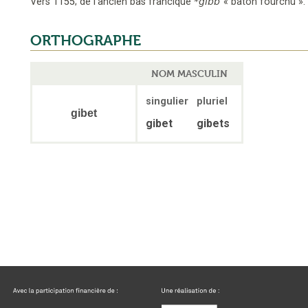
Vers 1155
;
de l'ancien bas francique
*gibb
«
bâton fourchu
».
ORTHOGRAPHE
NOM MASCULIN
singulier
pluriel
gibet
gibet
gibets