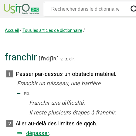
Accueil
/
Tous les articles de dictionnaire
/
franchir
[
fʀɑ̃ʃiʀ
]
v. tr. dir.
Passer par-dessus un obstacle matériel.
1
Franchir un ruisseau, une barrière.
‒
fig.
Franchir une difficulté.
Il reste plusieurs étapes à franchir.
Aller au-delà des limites de qqch.
2
⇒
dépasser
.