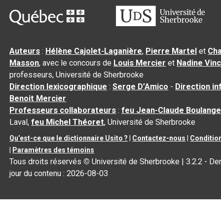
Auteurs
:
Hélène Cajolet-Laganière
,
Pierre Martel
et
Cha
Masson
, avec le concours de
Louis Mercier
et
Nadine Vin
professeurs, Université de Sherbrooke
Direction lexicographique
:
Serge D’Amico
-
Direction i
Benoit Mercier
Professeurs collaborateurs
:
feu Jean-Claude Boulange
Laval,
feu Michel Théoret
, Université de Sherbrooke
Qu’est-ce que le dictionnaire Usito ?
|
Contactez-nous
|
Condition
|
Paramètres des témoins
Tous droits réservés
©
Université de Sherbrooke |
3.2.2
- Der
jour du contenu :
2026-08-03