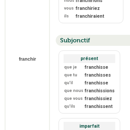
franchirions
nous
franchiriez
vous
franchiraient
ils
Subjonctif
présent
franchir
franchisse
que je
franchisses
que tu
franchisse
qu'
il
franchissions
que nous
franchissiez
que vous
franchissent
qu'
ils
imparfait