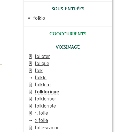
Sous-entrées
folklo
cooccurrents
Voisinage
folioter
folique
folk
folklo
folklore
folklorique
folkloriser
folkloriste
folle
1.
folle
2.
folle-avoine