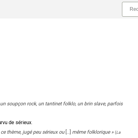
n soupçon rock, un tantinet folklo, un brin slave, parfois
rvu de sérieux.
e ce thème, jugé peu sérieux ou
[...]
même folklorique
»
(
La