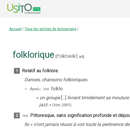
Accueil
/
Tous les articles de dictionnaire
/
folklorique
[
fɔlklɔʀik
]
adj.
Relatif au folklore.
1
Danses, chansons folkloriques.
‒
folklo
.
Abrév.
fam.
«
un groupe
[...]
livrant timidement sa mouture u
jazz
»
(
Voir
,
2001
).
Pittoresque, sans signification profonde et dépou
2
fam.
Ils
«
n'ont jamais réussi à voir toute la pertinence d