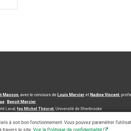
th Masson
, avec le concours de
Louis Mercier
et
Nadine Vincent
, prof
que
:
Benoit Mercier
ité Laval,
feu Michel Théoret
, Université de Sherbrooke
s d’utilisation
|
Paramètres des témoins
iels à son bon fonctionnement. Vous pouvez paramétrer l'utilisa
se à jour du contenu :
2026-08-03
 travers le site.
Voir la Politique de confidentialité