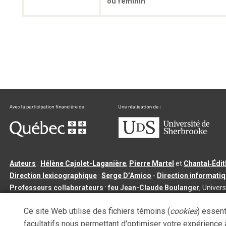
ou féminin
Auteurs
:
Hélène Cajolet-Laganière
,
Pierre Martel
et
Chantal‑Édi
Direction lexicographique
:
Serge D’Amico
-
Direction informati
Professeurs collaborateurs
:
feu Jean-Claude Boulanger
, Univers
Qu’est-ce que le dictionnaire Usito ?
|
Contactez-nous
|
Condition
Ce site Web utilise des fichiers témoins (
cookies
) essent
Tous droits réservés
©
Université de Sherbrooke |
3.2.2
- Dernière mi
facultatifs nous permettant d'optimiser votre expérience à