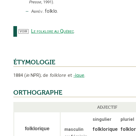
Presse
,
1991
).
‒
folklo
.
Abrév.
Le folklore au Québec
.
VOIR
ÉTYMOLOGIE
1884
(
in
NPR
);
de
folklore
et
-ique
.
ORTHOGRAPHE
ADJECTIF
singulier
pluriel
folklorique
folklorique
folklo
masculin