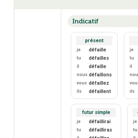
Indicatif
présent
défaille
je
je
défailles
tu
tu
défaille
il
il
défaillons
nous
nou
défaillez
vous
vou
défaillent
ils
ils
futur simple
défaillirai
je
je
défailliras
tu
tu
défaillira