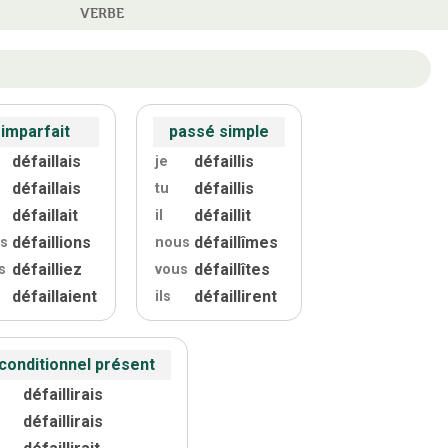
VERBE
imparfait
passé simple
défaillais
défaillis
je
défaillais
défaillis
tu
défaillait
défaillit
il
défaillions
défaillîmes
s
nous
défailliez
défaillîtes
s
vous
défaillaient
défaillirent
ils
conditionnel présent
défaillirais
défaillirais
défaillirait