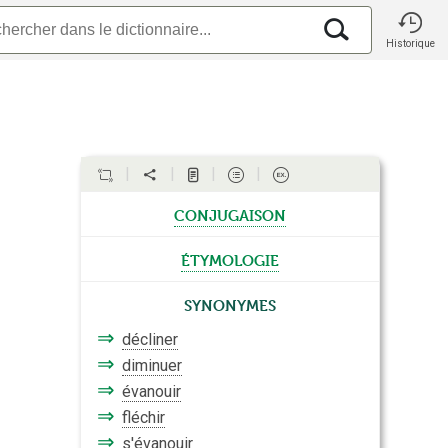
Historique
conjugaison
étymologie
Synonymes
⇒
décliner
⇒
diminuer
⇒
évanouir
⇒
fléchir
⇒
s'évanouir