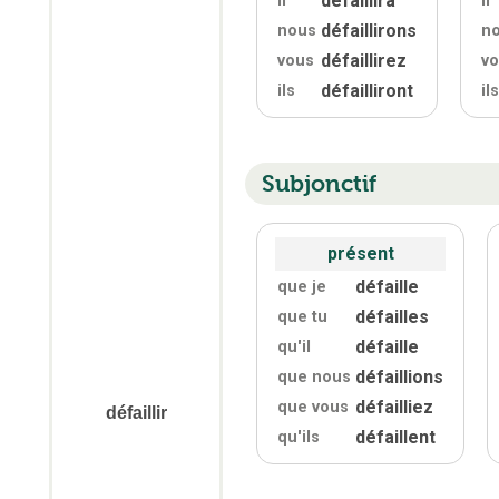
il
il
défaillirons
nous
n
défaillirez
vous
v
défailliront
ils
ils
Subjonctif
présent
défaille
que je
défailles
que tu
défaille
qu'
il
défaillions
que nous
défailliez
que vous
défaillir
défaillent
qu'
ils