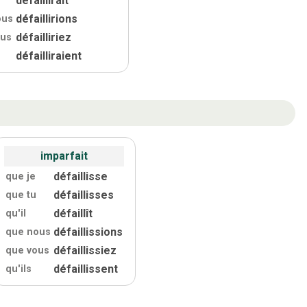
défaillirions
ous
défailliriez
ous
défailliraient
imparfait
défaillisse
que je
défaillisses
que tu
défaillît
qu'
il
défaillissions
que nous
défaillissiez
que vous
défaillissent
qu'
ils