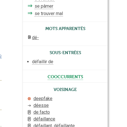
⇒
se pâmer
⇒
se trouver mal
Mots apparentés
dé-
Sous-entrées
défaillir de
cooccurrents
Voisinage
deepfake
déesse
de facto
défaillance
défaillant, défaillante