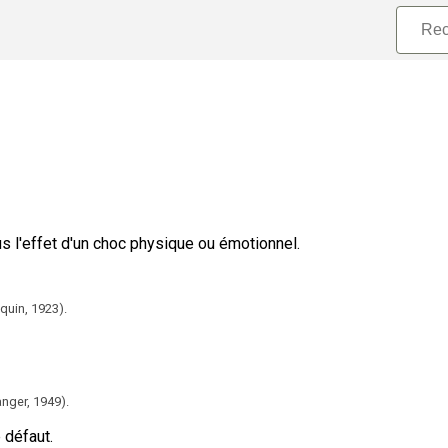
 l'effet d'un choc physique ou émotionnel.
aquin,
1923).
anger,
1949).
e défaut.