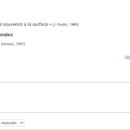
 souvenirs à la surface
»
(J. Poulin,
1989).
orales.
. Demers,
1997).