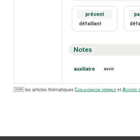
présent
pa
défaillant
défai
Notes
auxiliaire
avoir
Conjugaison verbale
Accord d
les articles thématiques
et
VOIR