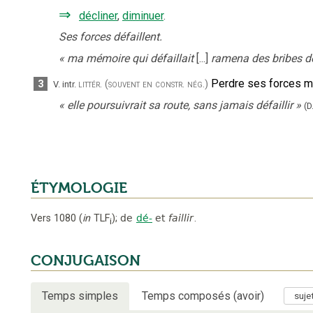
⇒
décliner
,
diminuer
.
Ses forces défaillent.
«
ma mémoire qui défaillait
[...]
ramena des bribes de
Perdre ses forces m
3
littér.
(souvent en constr. nég.)
V. intr.
«
elle poursuivrait sa route, sans jamais défaillir
»
(D
ÉTYMOLOGIE
Vers 1080
(
in
TLF
);
de
dé-
et
faillir
.
i
CONJUGAISON
Temps simples
Temps composés (avoir)