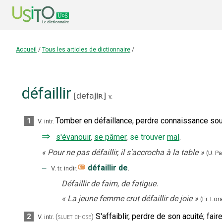
Accueil
/
Tous les articles de dictionnaire
/
défaillir
[
defajiʀ
]
v.
Tomber en défaillance, perdre connaissance sous
1
V. intr.
⇒
s'évanouir
,
se pâmer
,
se trouver
mal
.
«
Pour ne pas défaillir, il s'accrocha à la table
»
(U. P
‒
défaillir de
.
V. tr. indir.
Défaillir de faim, de fatigue.
«
La jeune femme crut défaillir de joie
»
(Fr. Lor
S'affaiblir, perdre de son acuité
;
fair
2
(sujet chose)
V. intr.