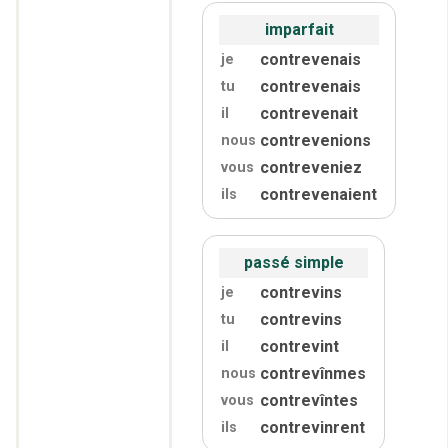
imparfait
contrevenais
je
contrevenais
tu
contrevenait
il
contrevenions
nous
contreveniez
vous
contrevenaient
ils
passé simple
contrevins
je
contrevins
tu
contrevint
il
contrevînmes
nous
contrevîntes
vous
contrevinrent
ils