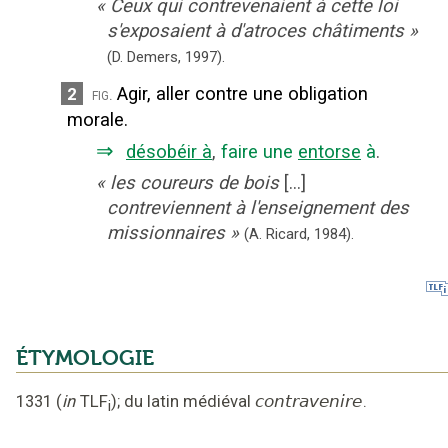
«
Ceux qui contrevenaient à cette loi
s'exposaient à d'atroces châtiments
»
(D. Demers,
1997).
Agir, aller contre une obligation
2
fig.
morale.
⇒
désobéir à
,
faire une
entorse
à
.
«
les coureurs de bois
[...]
contreviennent à l'enseignement des
missionnaires
»
(A. Ricard,
1984).
ÉTYMOLOGIE
1331
(
in
TLF
);
du latin médiéval
contravenire
.
i