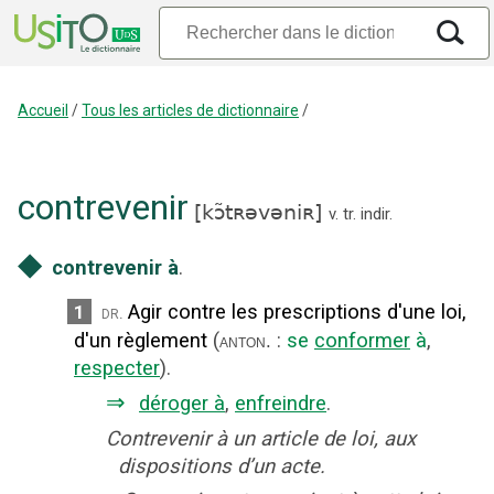
Accueil
/
Tous les articles de dictionnaire
/
contrevenir
[
kɔ̃tʀəvəniʀ
]
v. tr. indir.
◆
contrevenir à
.
Agir contre les prescriptions d'une loi,
1
dr.
d'un règlement
(
:
se
conformer
à
,
anton.
respecter
).
⇒
déroger à
,
enfreindre
.
Contrevenir à un article de loi, aux
dispositions d’un acte.