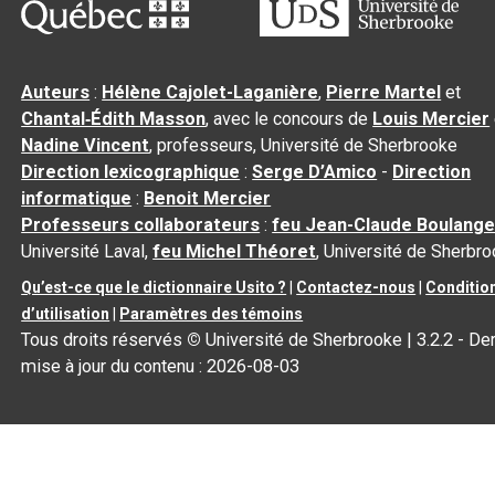
Auteurs
:
Hélène Cajolet-Laganière
,
Pierre Martel
et
Chantal‑Édith Masson
, avec le concours de
Louis Mercier
Nadine Vincent
, professeurs, Université de Sherbrooke
Direction lexicographique
:
Serge D’Amico
-
Direction
informatique
:
Benoit Mercier
Professeurs collaborateurs
:
feu Jean-Claude Boulange
Université Laval,
feu Michel Théoret
, Université de Sherbr
Qu’est-ce que le dictionnaire Usito ?
|
Contactez-nous
|
Conditio
d’utilisation
|
Paramètres des témoins
Tous droits réservés
©
Université de Sherbrooke |
3.2.2
- Der
mise à jour du contenu :
2026-08-03