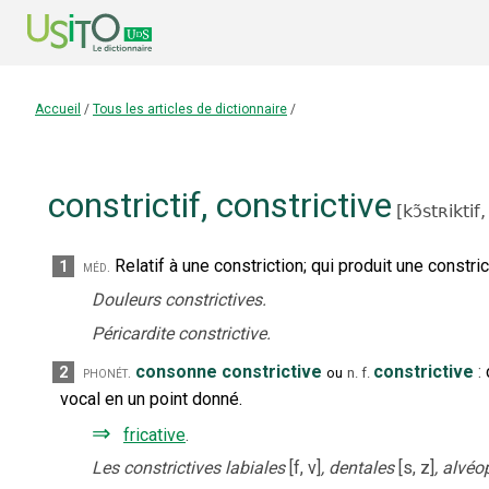
Accueil
/
Tous les articles de dictionnaire
/
constrictif
,
constrictive
[
kɔ̃stʀiktif,
Relatif à une constriction
;
qui produit une constric
1
méd.
Douleurs constrictives.
Péricardite constrictive.
consonne constrictive
constrictive
:
2
phonét.
ou
n.
f.
vocal en un point donné.
⇒
fricative
.
Les constrictives labiales
[f, v]
, dentales
[s, z]
, alvéo