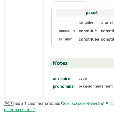
passé
singulier
pluriel
constitué
consti
masculin
constituée
consti
féminin
Notes
auxiliaire
avoir
pronominal
occasionnellement
Conjugaison verbale
Acc
les articles thématiques
et
VOIR
du participe passé
.