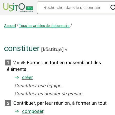
Accueil
/
Tous les articles de dictionnaire
/
constituer
[
kɔ̃stitɥe
]
v.
Former un tout en rassemblant des
1
V. tr. dir.
éléments.
⇒
créer
.
Constituer une équipe.
Constituer un dossier de presse.
Contribuer, par leur réunion, à former un tout.
2
⇒
composer
.