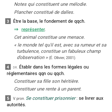
Notes qui constituent une mélodie.
Plancher constitué de dalles.
Être la base, le fondement de qqch.
3
⇒
représenter
.
Cet animal constitue une menace.
«
le monde tel qu'il est, avec sa rumeur et sa
turbulence, constitue un fabuleux champ
d'observation
»
(É. Ollivier,
2001).
Établir dans les formes légales ou
4
dr.
réglementaires qqn ou qqch.
Constituer sa fille son héritière.
Constituer une rente à un parent.
Se constituer prisonnier
:
se livrer aux
5
V. pron.
autorités.