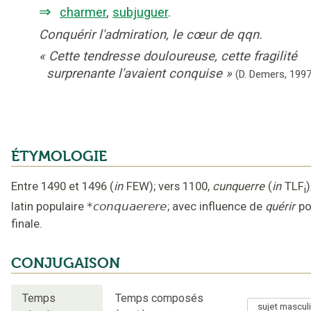
⇒
charmer
,
subjuguer
.
Conquérir l'admiration, le cœur de qqn.
«
Cette tendresse douloureuse, cette fragilité
surprenante l'avaient conquise
»
(D. Demers,
1997
ÉTYMOLOGIE
Entre 1490 et 1496
(
in
FEW
);
vers 1100
,
cunquerre
(
in
TLF
)
i
latin populaire
*conquaerere
;
avec influence de
quérir
po
finale
.
CONJUGAISON
Temps
Temps composés