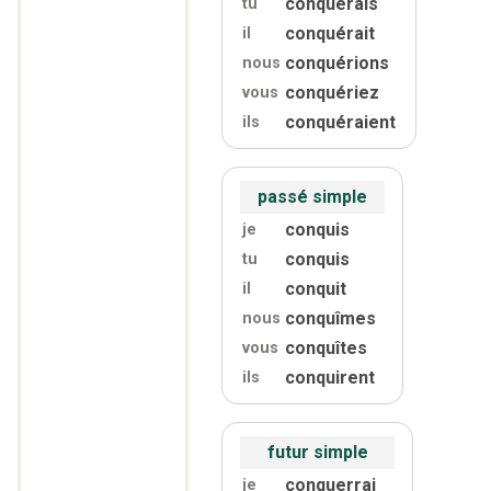
conquérais
tu
conquérait
il
conquérions
nous
conquériez
vous
conquéraient
ils
passé simple
conquis
je
conquis
tu
conquit
il
conquîmes
nous
conquîtes
vous
conquirent
ils
futur simple
conquerrai
je