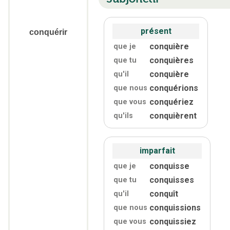
présent
conquérir
conquière
que je
conquières
que tu
conquière
qu'
il
conquérions
que nous
conquériez
que vous
conquièrent
qu'
ils
imparfait
conquisse
que je
conquisses
que tu
conquît
qu'
il
conquissions
que nous
conquissiez
que vous