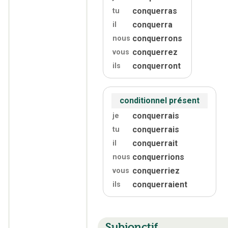
conquerras
tu
conquerra
il
conquerrons
nous
conquerrez
vous
conquerront
ils
conditionnel présent
conquerrais
je
conquerrais
tu
conquerrait
il
conquerrions
nous
conquerriez
vous
conquerraient
ils
Subjonctif