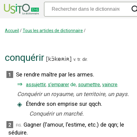
Accueil
/
Tous les articles de dictionnaire
/
conquérir
[
kɔ̃keʀiʀ
]
v. tr. dir.
Se rendre maître par les armes.
1
⇒
assujettir
,
s'emparer
de
,
soumettre
,
vaincre
.
Conquérir un royaume, un territoire, un pays.
◈
Étendre son emprise sur qqch.
Conquérir un marché.
Gagner (l'amour, l'estime, etc.) de qqn
;
le
2
fig.
séduire.