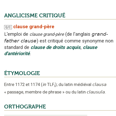
ANGLICISME CRITIQUÉ
clause grand-père
Q/C
L'emploi
de
(
de l'anglais
grand-
clause grand-père
father clause
)
est critiqué
comme synonyme non
standard
de
clause de droits acquis
,
clause
d'antériorité
.
ÉTYMOLOGIE
Entre 1172 et 1174
(
in
TLF
);
du latin médiéval
clausa
i
«
passage, membre de phrase
»
ou
du latin
clausula
.
ORTHOGRAPHE