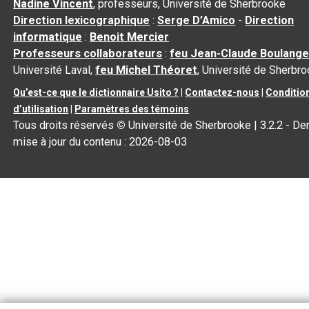
Nadine Vincent
, professeurs, Université de Sherbrooke
Direction lexicographique
:
Serge D’Amico
-
Direction
informatique
:
Benoit Mercier
Professeurs collaborateurs
:
feu Jean-Claude Boulange
Université Laval,
feu Michel Théoret
, Université de Sherbr
Qu’est-ce que le dictionnaire Usito ?
|
Contactez-nous
|
Conditio
d’utilisation
|
Paramètres des témoins
Tous droits réservés
©
Université de Sherbrooke |
3.2.2
- Der
mise à jour du contenu :
2026-08-03