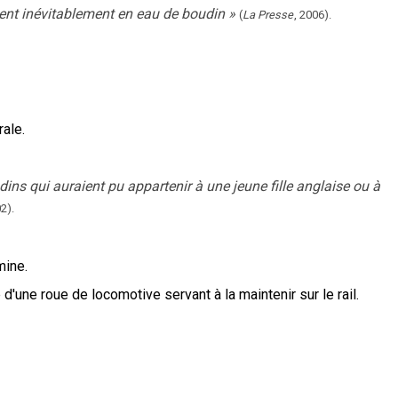
nent inévitablement en eau de boudin
»
(
La Presse
,
2006
).
ale.
ns qui auraient pu appartenir à une jeune fille anglaise ou à
2).
mine.
 d'une roue de locomotive servant à la maintenir sur le rail.