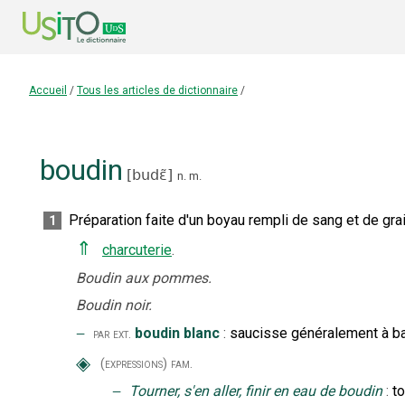
Accueil
/
Tous les articles de dictionnaire
/
boudin
[
budɛ̃
]
n.
m.
Préparation faite d'un boyau rempli de sang et de gra
1
⇑
charcuterie
.
Boudin aux pommes.
Boudin noir.
‒
boudin blanc
:
saucisse généralement à base
par ext.
◈
(expressions)
fam.
‒
Tourner, s'en aller, finir en eau de boudin
:
to