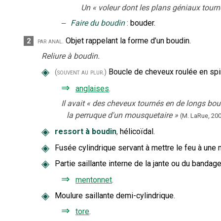
Un
«
voleur dont les plans géniaux tour
‒
Faire du boudin
:
bouder.
Objet rappelant la forme d’un boudin.
2
par anal.
Reliure à boudin.
◈
Boucle de cheveux roulée en spir
(souvent au plur.)
⇒
anglaises
.
Il avait
«
des cheveux tournés en de longs boudi
la perruque d'un mousquetaire
»
(M. LaRue,
200
◈
ressort à boudin
,
hélicoïdal.
◈
Fusée cylindrique servant à mettre le feu à une 
◈
Partie saillante interne de la jante ou du bandage
⇒
mentonnet
.
◈
Moulure saillante demi-cylindrique.
⇒
tore
.