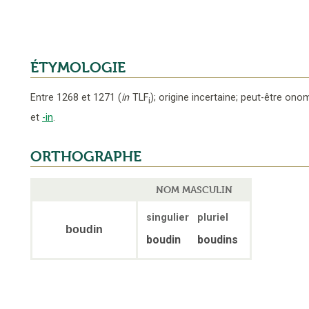
ÉTYMOLOGIE
Entre 1268 et 1271
(
in
TLF
);
origine incertaine; peut-être ono
i
et
-in
.
ORTHOGRAPHE
NOM MASCULIN
singulier
pluriel
boudin
boudin
boudins