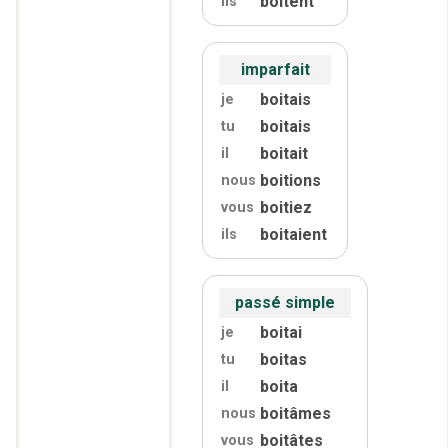
boitent
ils
imparfait
boitais
je
boitais
tu
boitait
il
boitions
nous
boitiez
vous
boitaient
ils
passé simple
boitai
je
boitas
tu
boita
il
boitâmes
nous
boitâtes
vous