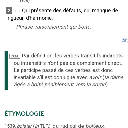
1978).
Qui présente des défauts, qui manque de
2
fig.
rigueur, d’harmonie.
Phrase, raisonnement qui boite.
Par définition, les verbes transitifs indirects
REM.
ou intransitifs n’ont pas de complément direct.
Le participe passé de ces verbes est donc
invariable s’il est conjugué avec
avoir
(
la dame
âgée a boité péniblement vers la sortie
).
ÉTYMOLOGIE
1539
,
boister
(
in
TLF
);
du radical de
boiteux
.
i