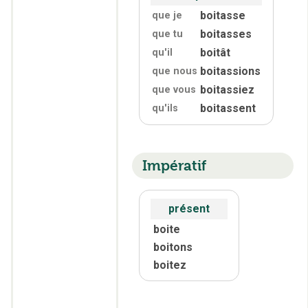
boitasse
que je
boitasses
que tu
boitât
qu'
il
boitassions
que nous
boitassiez
que vous
boitassent
qu'
ils
Impératif
présent
boite
boitons
boitez