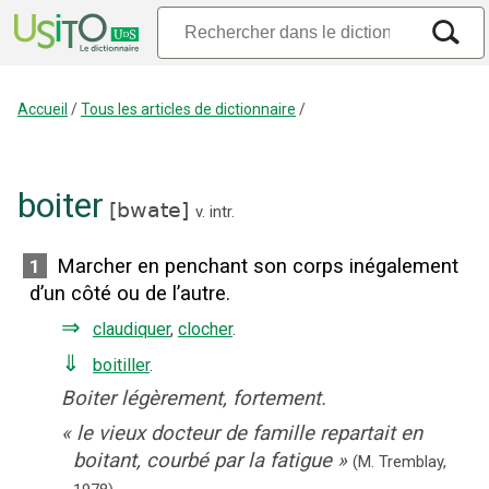
Accueil
/
Tous les articles de dictionnaire
/
boiter
[
bwate
]
v. intr.
Marcher en penchant son corps inégalement
1
d’un côté ou de l’autre.
⇒
claudiquer
,
clocher
.
⇓
boitiller
.
Boiter légèrement, fortement.
«
le vieux docteur de famille repartait en
boitant, courbé par la fatigue
»
(M. Tremblay,