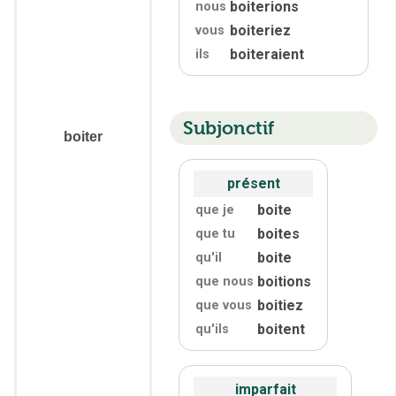
boiterions
nous
boiteriez
vous
boiteraient
ils
Subjonctif
boiter
présent
boite
que je
boites
que tu
boite
qu'
il
boitions
que nous
boitiez
que vous
boitent
qu'
ils
imparfait