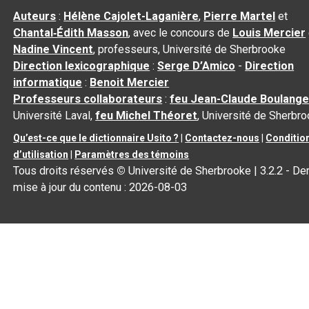
Auteurs
:
Hélène Cajolet-Laganière
,
Pierre Martel
et
Chantal‑Édith Masson
, avec le concours de
Louis Mercier
Nadine Vincent
, professeurs, Université de Sherbrooke
Direction lexicographique
:
Serge D’Amico
-
Direction
informatique
:
Benoit Mercier
Professeurs collaborateurs
:
feu Jean-Claude Boulange
Université Laval,
feu Michel Théoret
, Université de Sherbr
Qu’est-ce que le dictionnaire Usito ?
|
Contactez-nous
|
Conditio
d’utilisation
|
Paramètres des témoins
Tous droits réservés
©
Université de Sherbrooke |
3.2.2
- Der
mise à jour du contenu :
2026-08-03