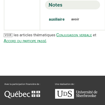
Notes
auxiliaire
avoir
Conjugaison verbale
les articles thématiques
et
VOIR
Accord du participe passé
.