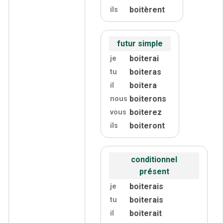
boitèrent
ils
futur simple
boiterai
je
boiteras
tu
boitera
il
boiterons
nous
boiterez
vous
boiteront
ils
conditionnel
présent
boiterais
je
boiterais
tu
boiterait
il