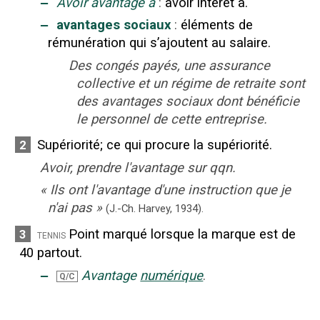
‒
Avoir avantage à
:
avoir intérêt à.
‒
avantages sociaux
:
éléments de
rémunération qui s’ajoutent au salaire.
Des congés payés, une assurance
collective et un régime de retraite sont
des avantages sociaux dont bénéficie
le personnel de cette entreprise.
Supériorité
;
ce qui procure la supériorité.
2
Avoir, prendre l'avantage sur qqn.
«
Ils ont l'avantage d'une instruction que je
n'ai pas
»
(J.-Ch. Harvey,
1934).
Point marqué lorsque la marque est de
3
tennis
40 partout.
‒
Avantage
numérique
.
Q/C