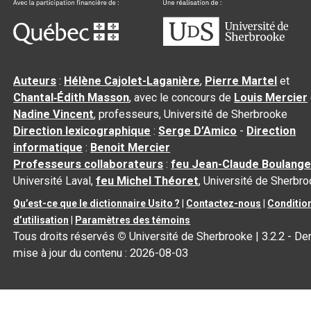
Auteurs
:
Hélène Cajolet-Laganière
,
Pierre Martel
et
Chantal‑Édith Masson
, avec le concours de
Louis Mercier
Nadine Vincent
, professeurs, Université de Sherbrooke
Direction lexicographique
:
Serge D’Amico
-
Direction
informatique
:
Benoit Mercier
Professeurs collaborateurs
:
feu Jean-Claude Boulange
Université Laval,
feu Michel Théoret
, Université de Sherbr
Qu’est-ce que le dictionnaire Usito ?
|
Contactez-nous
|
Conditio
d’utilisation
|
Paramètres des témoins
Tous droits réservés
©
Université de Sherbrooke |
3.2.2
- Der
mise à jour du contenu :
2026-08-03