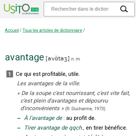
Accueil
/
Tous les articles de dictionnaire
/
avantage
[
avɑ̃taʒ
]
n.
m.
Ce qui est profitable, utile.
1
Les avantages de la ville.
«
De la soupe c'est nourrissant, c'est vite fait,
c'est plein d'avantages et dépourvu
d'inconvénients
»
(R. Ducharme,
1973).
‒
À l'avantage de
:
au profit de.
‒
Tirer avantage de qqch.
,
en tirer bénéfice.