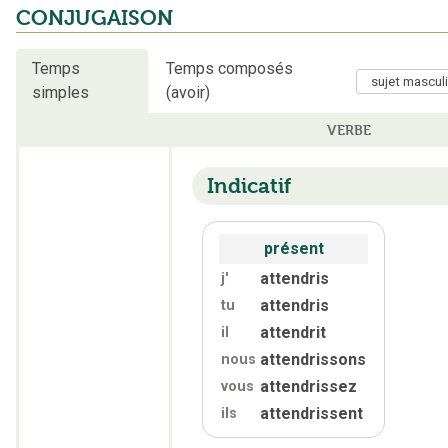
CONJUGAISON
Temps
Temps composés
simples
(avoir)
VERBE
Indicatif
présent
attendris
j'
attendris
tu
attendrit
il
attendrissons
nous
attendrissez
vous
attendrissent
ils