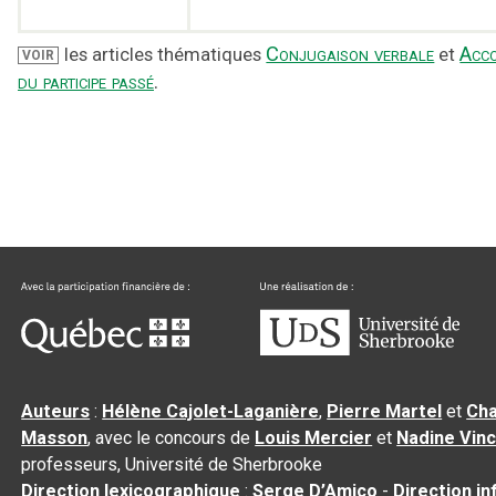
Conjugaison verbale
Acc
les articles thématiques
et
VOIR
du participe passé
.
Auteurs
:
Hélène Cajolet-Laganière
,
Pierre Martel
et
Cha
Masson
, avec le concours de
Louis Mercier
et
Nadine Vin
professeurs, Université de Sherbrooke
Direction lexicographique
:
Serge D’Amico
-
Direction i