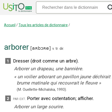
Accueil
/
Tous les articles de dictionnaire
/
arborer
[
aʀbɔʀe
]
v. tr. dir.
Dresser (droit comme un arbre).
1
Arborer un drapeau, une bannière.
«
un voilier arborant un pavillon jaune déchirait 
brume matinale qui recouvrait le fleuve
»
(M. Ouellette-Michalska,
1993).
Porter avec ostentation
;
afficher.
2
par ext.
Arborer un large sourire.