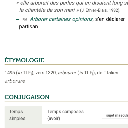
«
elle arborait des perles qui en disaient long s
la clientèle de son mari
»
(J. Éthier-Blais,
1982).
‒
Arborer certaines opinions
,
s'en déclarer
fig.
partisan.
ÉTYMOLOGIE
1495
(
in
TLF
);
vers 1320
,
arbourer
(
in
TLF
);
de l’italien
i
i
arborare
.
CONJUGAISON
Temps
Temps composés
simples
(avoir)