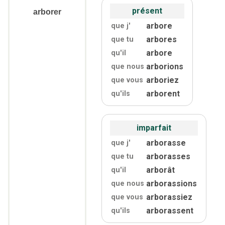
présent
arborer
arbore
que j'
arbores
que tu
arbore
qu'
il
arborions
que nous
arboriez
que vous
arborent
qu'
ils
imparfait
arborasse
que j'
arborasses
que tu
arborât
qu'
il
arborassions
que nous
arborassiez
que vous
arborassent
qu'
ils