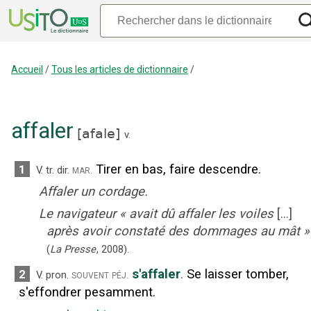
Accueil
/
Tous les articles de dictionnaire
/
affaler
[
afale
]
v.
Tirer en bas, faire descendre.
1
mar.
V. tr. dir.
Affaler un cordage.
Le navigateur
«
avait dû affaler les voiles
[...]
après avoir constaté des dommages au mât
»
(
La Presse
,
2008
).
s'affaler
.
Se laisser tomber,
2
souvent péj.
V. pron.
s'effondrer pesamment.