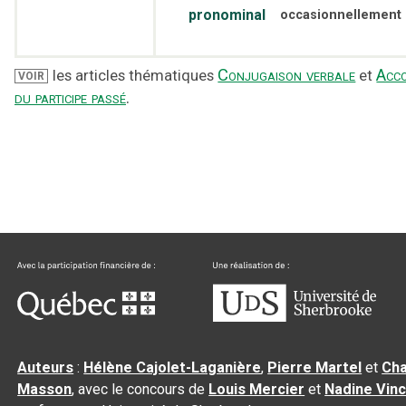
pronominal
occasionnellement
Conjugaison verbale
Acc
les articles thématiques
et
VOIR
du participe passé
.
Auteurs
:
Hélène Cajolet-Laganière
,
Pierre Martel
et
Cha
Masson
, avec le concours de
Louis Mercier
et
Nadine Vin