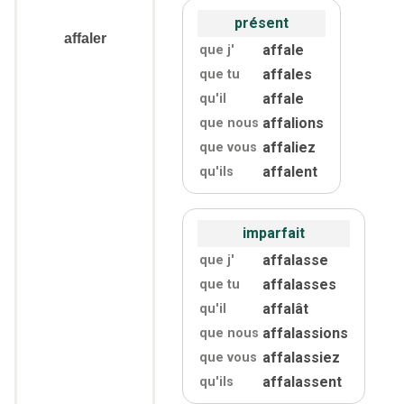
présent
affaler
affale
que j'
affales
que tu
affale
qu'
il
affalions
que nous
affaliez
que vous
affalent
qu'
ils
imparfait
affalasse
que j'
affalasses
que tu
affalât
qu'
il
affalassions
que nous
affalassiez
que vous
affalassent
qu'
ils