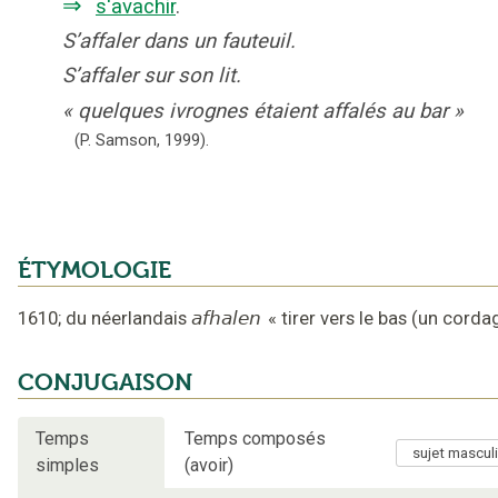
⇒
s'avachir
.
S’affaler dans un fauteuil.
S’affaler sur son lit.
«
quelques ivrognes étaient affalés au bar
»
(P. Samson,
1999).
ÉTYMOLOGIE
1610
;
du néerlandais
afhalen
«
tirer vers le bas (un corda
CONJUGAISON
Temps
Temps composés
simples
(avoir)