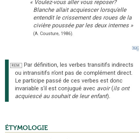
«
Voulez-vous aller vous reposer?
Blanche allait acquiescer lorsqu'elle
entendit le crissement des roues de la
civière poussée par les deux internes
»
(A. Cousture,
1986).
Par définition, les verbes transitifs indirects
REM.
ou intransitifs n’ont pas de complément direct.
Le participe passé de ces verbes est donc
invariable s’il est conjugué avec
avoir
(
ils ont
acquiescé au souhait de leur enfant
).
ÉTYMOLOGIE