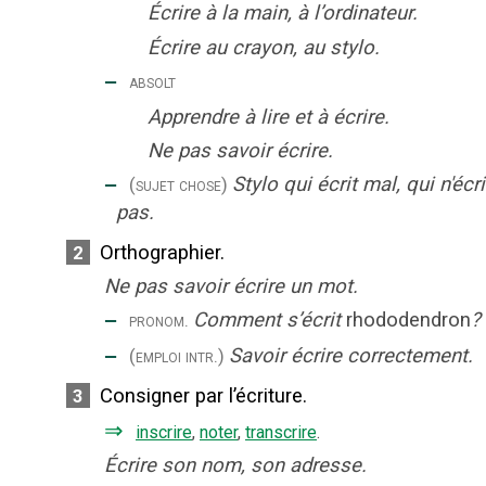
Écrire à la main, à l’ordinateur.
Écrire au crayon, au stylo.
‒
absolt
Apprendre à lire et à écrire.
Ne pas savoir écrire.
‒
Stylo qui écrit mal, qui n'écri
(sujet chose)
pas.
Orthographier.
2
Ne pas savoir écrire un mot.
‒
Comment s’écrit
rhododendron
?
pronom.
‒
Savoir écrire correctement.
(emploi intr.)
Consigner par l’écriture.
3
⇒
inscrire
,
noter
,
transcrire
.
Écrire son nom, son adresse.