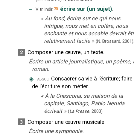
‒
écrire sur (un sujet)
.
V. tr. indir.
«
Au fond, écrire sur ce qui nous
intrigue, nous met en colère, nous
enchante et nous accable devrait êt
relativement facile
»
(N. Brossard,
2001)
Composer une œuvre, un texte.
2
Écrire un article journalistique, un poème, 
roman.
◈
Consacrer sa vie à l’écriture
;
faire
absolt
de l'écriture son métier.
«
À la Chascona, sa maison de la
capitale, Santiago, Pablo Neruda
écrivait
»
(
La Presse
,
2003
).
Composer une œuvre musicale.
3
Écrire une symphonie.