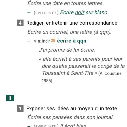
Écrire une date en toutes lettres.
‒
Écrire
noir
sur blanc
.
(emploi intr.)
Rédiger, entretenir une correspondance.
4
Écrire un courriel, une lettre (à qqn).
‒
écrire à qqn
.
V. tr. indir.
J’ai promis de lui écrire.
«
elle écrivit à ses parents pour leur
dire qu'elle passerait le congé de la
Toussaint à Saint-Tite
»
(A. Cousture,
1985).
II
Exposer ses idées au moyen d’un texte.
1
Écrire ses pensées dans son journal.
‒
Il écrit bien.
(emploi intr.)