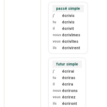
passé simple
écrivis
j'
écrivis
tu
écrivit
il
écrivîmes
nous
écrivîtes
vous
écrivirent
ils
futur simple
écrirai
j'
écriras
tu
écrira
il
écrirons
nous
écrirez
vous
écriront
ils