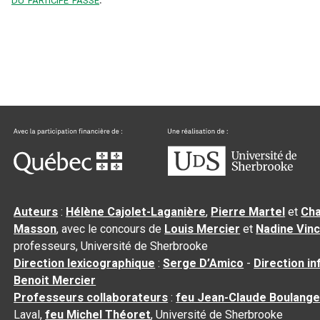
Auteurs
:
Hélène Cajolet-Laganière
,
Pierre Martel
et
Cha
Masson
, avec le concours de
Louis Mercier
et
Nadine Vin
professeurs, Université de Sherbrooke
Direction lexicographique
:
Serge D’Amico
-
Direction i
Benoit Mercier
Professeurs collaborateurs
:
feu Jean-Claude Boulange
Laval,
feu Michel Théoret
, Université de Sherbrooke