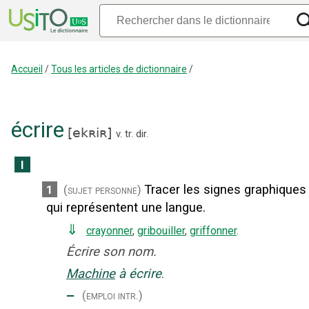
Accueil
/
Tous les articles de dictionnaire
/
écrire
[
ekʀiʀ
]
v. tr. dir.
I
Tracer les signes graphiques
1
(sujet personne)
qui représentent une langue.
⇓
crayonner
,
gribouiller
,
griffonner
.
Écrire son nom.
Machine
à écrire
.
‒
(emploi intr.)