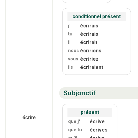
conditionnel présent
écrirais
j'
écrirais
tu
écrirait
il
écririons
nous
écririez
vous
écriraient
ils
Subjonctif
présent
écrire
écrive
que j'
écrives
que tu