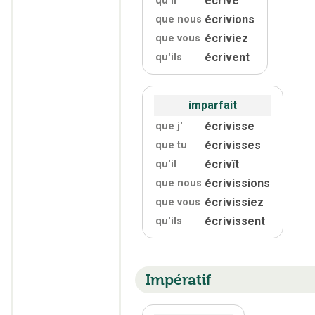
écrive
qu'
il
écrivions
que nous
écriviez
que vous
écrivent
qu'
ils
imparfait
écrivisse
que j'
écrivisses
que tu
écrivît
qu'
il
écrivissions
que nous
écrivissiez
que vous
écrivissent
qu'
ils
Impératif