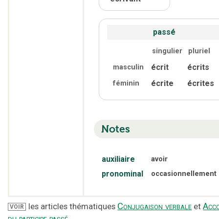
passé
singulier
pluriel
écrit
écrits
masculin
écrite
écrites
féminin
Notes
auxiliaire
avoir
pronominal
occasionnellement
Conjugaison verbale
Acc
les articles thématiques
et
VOIR
du participe passé
.