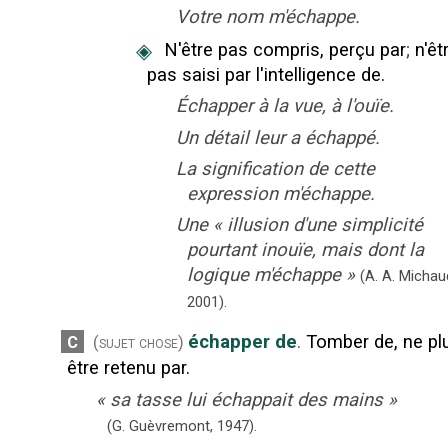
Votre nom m'échappe.
◈
N'être pas compris, perçu par
;
n'êt
pas saisi par l'intelligence de.
Échapper à la vue, à l'ouïe.
Un détail leur a échappé.
La signification de cette
expression m'échappe.
Une
«
illusion d'une simplicité
pourtant inouïe, mais dont la
logique m'échappe
»
(A. A. Michau
2001).
échapper de
.
Tomber de, ne pl
C
(sujet chose)
être retenu par.
«
sa tasse lui échappait des mains
»
(G. Guèvremont,
1947).