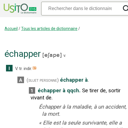
Accueil
/
Tous les articles de dictionnaire
/
échapper
[
eʃape
]
v.
I
V. tr. indir.
échapper à
.
A
(sujet personne)
échapper à qqch.
Se tirer de, sortir
1
vivant de.
Échapper à la maladie, à un accident,
la mort.
«
Elle est la seule survivante, elle a