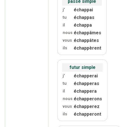
passé simple
échappai
j'
échappas
tu
échappa
il
échappâmes
nous
échappâtes
vous
échappèrent
ils
futur simple
échapperai
j'
échapperas
tu
échappera
il
échapperons
nous
échapperez
vous
échapperont
ils