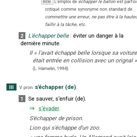
L'emploi de
échapper le ballon
est parfoi
REM.
critiqué comme synonyme non standard de
commettre une erreur
,
ne pas être à la haute
faillir à la tâche
, etc.
L'échapper belle
:
éviter un danger à la
2
dernière minute.
Il
«
l'avait échappé belle lorsque sa voiture
était entrée en collision avec un orignal
»
(L. Hamelin,
1994).
s'échapper (de)
.
III
V. pron.
Se sauver, s'enfuir (de).
1
⇒
s'évader
.
S'échapper de prison.
Lion qui s'échappe d'un zoo.