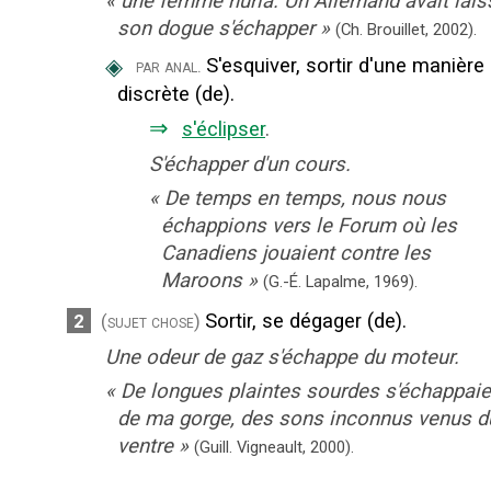
«
une femme hurla. Un Allemand avait lais
son dogue s'échapper
»
(Ch. Brouillet,
2002).
◈
S'esquiver, sortir d'une manière
par anal.
discrète (de).
⇒
s'éclipser
.
S'échapper d'un cours.
«
De temps en temps, nous nous
échappions vers le Forum où les
Canadiens jouaient contre les
Maroons
»
(G.-É. Lapalme,
1969).
Sortir, se dégager (de).
2
(sujet chose)
Une odeur de gaz s'échappe du moteur.
«
De longues plaintes sourdes s'échappaie
de ma gorge, des sons inconnus venus d
ventre
»
(Guill. Vigneault,
2000).