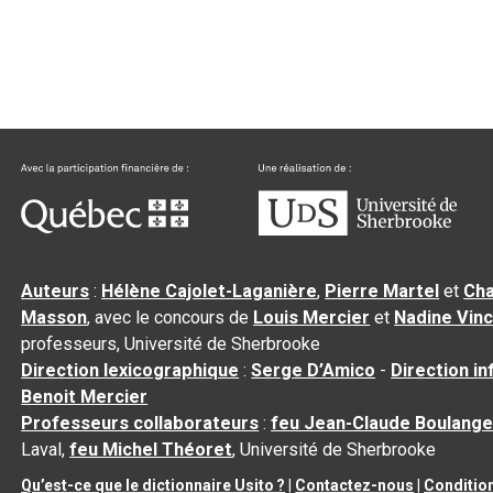
Auteurs
:
Hélène Cajolet-Laganière
,
Pierre Martel
et
Cha
Masson
, avec le concours de
Louis Mercier
et
Nadine Vin
professeurs, Université de Sherbrooke
Direction lexicographique
:
Serge D’Amico
-
Direction i
Benoit Mercier
Professeurs collaborateurs
:
feu Jean-Claude Boulange
Laval,
feu Michel Théoret
, Université de Sherbrooke
Qu’est-ce que le dictionnaire Usito ?
|
Contactez-nous
|
Condition