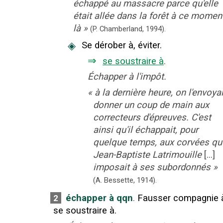
échappé au massacre parce qu'elle
était allée dans la forêt à ce momen
là
»
(P. Chamberland,
1994).
◈
Se dérober à, éviter.
⇒
se soustraire à
.
Échapper à l'impôt.
«
à la dernière heure, on l'envoyai
donner un coup de main aux
correcteurs d'épreuves. C'est
ainsi qu'il échappait, pour
quelque temps, aux corvées qu
Jean-Baptiste Latrimouille
[...]
imposait à ses subordonnés
»
(A. Bessette,
1914).
échapper à qqn
.
Fausser compagnie 
2
se soustraire à.