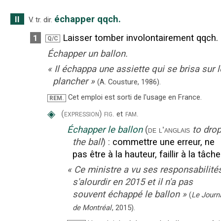
échapper qqch.
II
V. tr. dir.
Laisser tomber involontairement qqch.
1
Q/C
Échapper un ballon.
«
Il échappa une assiette qui se brisa sur l
plancher
»
(A. Cousture,
1986).
Cet emploi est sorti de l'usage en France.
REM.
◈
(expression)
fig.
fam.
et
Échapper le ballon
(
to dro
de l’anglais
the ball
)
:
commettre une erreur, ne
pas être à la hauteur, faillir à la tâche
«
Ce ministre a vu ses responsabilité
s'alourdir en 2015 et il n'a pas
souvent échappé le ballon
»
(
Le Journ
de Montréal
,
2015
).