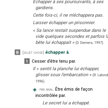
Échapper à ses poursuivants, à ses
gardiens.
Cette fois-ci, il ne m'échappera pas.
Laisser échapper un prisonnier.
«
Sa lance restait suspendue dans le
vide quelques secondes et parfois l
bête lui échappait
»
(D. Demers,
1997).
échapper à
.
B
(sujet chose)
Cesser d'être tenu par.
1
Il
«
sentit la planche lui échapper,
glisser sous l'embarcation
»
(R. Lalond
1996).
◈
Être émis de façon
par anal.
incontrôlée par.
Le secret lui a échappé.