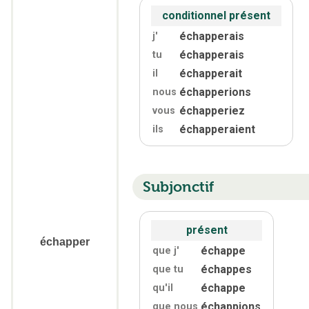
conditionnel présent
échapperais
j'
échapperais
tu
échapperait
il
échapperions
nous
échapperiez
vous
échapperaient
ils
Subjonctif
présent
échapper
échappe
que j'
échappes
que tu
échappe
qu'
il
échappions
que nous