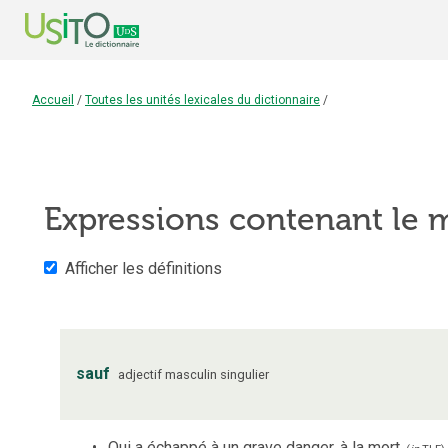
Accueil
/
Toutes les unités lexicales du dictionnaire
/
Expressions contenant le
Afficher les définitions
sauf
adjectif
masculin
singulier
Qui a échappé à un grave danger, à la mort.