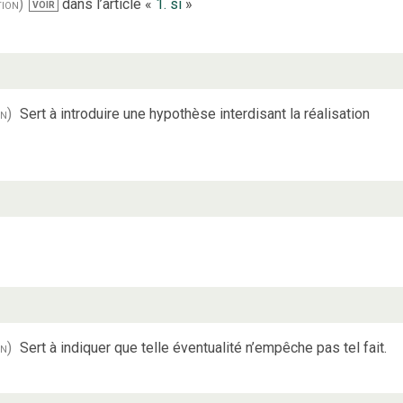
tion)
dans l’article «
1. si
»
VOIR
on)
Sert à introduire une hypothèse interdisant la réalisation
on)
Sert à indiquer que telle éventualité n’empêche pas tel fait.