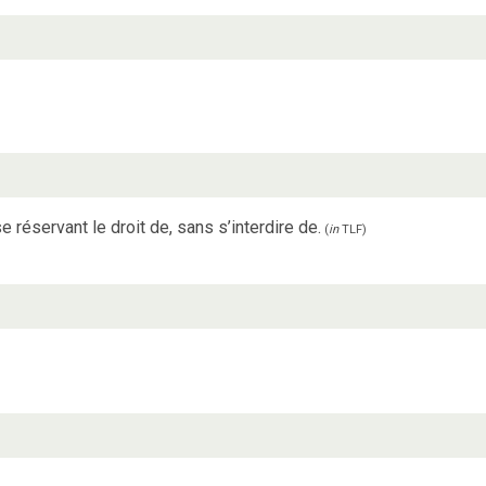
e réservant le droit de, sans s’interdire de.
(
in
TLF
)