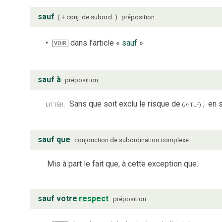
sauf
+ conj. de subord.
préposition
dans l’article «
sauf
»
VOIR
sauf à
préposition
littér.
Sans que soit exclu le risque de
;
en s
(
in
TLF
)
sauf que
conjonction de subordination complexe
Mis à part le fait que, à cette exception que.
sauf votre
respect
préposition