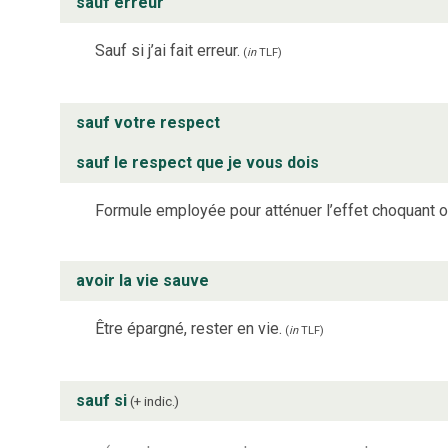
sauf erreur
Sauf si j’ai fait erreur.
(
in
TLF
)
sauf votre respect
sauf le respect que je vous dois
Formule employée pour atténuer l’effet choquant ou
avoir la vie sauve
Être épargné, rester en vie.
(
in
TLF
)
sauf si
+ indic.