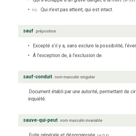
(
in
TLF
)
fig.
Qui n’est pas atteint, qui est intact.
sauf
préposition
Excepté s’il y a, sans exclure la possibilité, l’éve
À l’exception de, à l’exclusion de.
sauf-conduit
nom
masculin
singulier
Document établi par une autorité, permettant de ci
inquiété.
sauve-qui-peut
nom
masculin
invariable
Fuite générale et désorganisée.
(
in
TLF
)