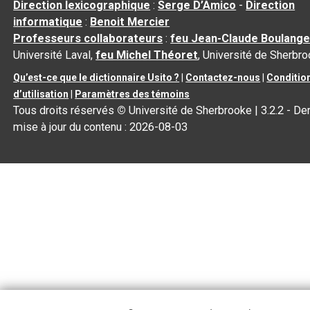
Direction lexicographique
:
Serge D’Amico
-
Direction
informatique
:
Benoit Mercier
Professeurs collaborateurs
:
feu Jean-Claude Boulange
Université Laval,
feu Michel Théoret
, Université de Sherbr
Qu’est-ce que le dictionnaire Usito ?
|
Contactez-nous
|
Conditio
d’utilisation
|
Paramètres des témoins
Tous droits réservés
©
Université de Sherbrooke |
3.2.2
- Der
mise à jour du contenu :
2026-08-03