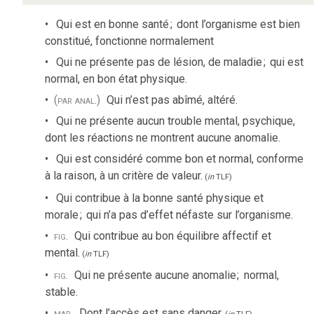
Qui est en bonne santé
;
dont l’organisme est bien
constitué, fonctionne normalement
Qui ne présente pas de lésion, de maladie
;
qui est
normal, en bon état physique.
(par anal.)
Qui n’est pas abîmé, altéré.
Qui ne présente aucun trouble mental, psychique,
dont les réactions ne montrent aucune anomalie.
Qui est considéré comme bon et normal, conforme
à la raison, à un critère de valeur.
(
in
TLF
)
Qui contribue à la bonne santé physique et
morale
;
qui n’a pas d’effet néfaste sur l’organisme.
fig.
Qui contribue au bon équilibre affectif et
mental.
(
in
TLF
)
fig.
Qui ne présente aucune anomalie
;
normal,
stable.
mar.
Dont l’accès est sans danger.