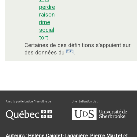
perdre
raison
rime
social
tort
Certaines de ces définitions s’appuient sur
des données du
.
Auteurs
:
Hélène Cajolet-Laganière
,
Pierre Martel
et