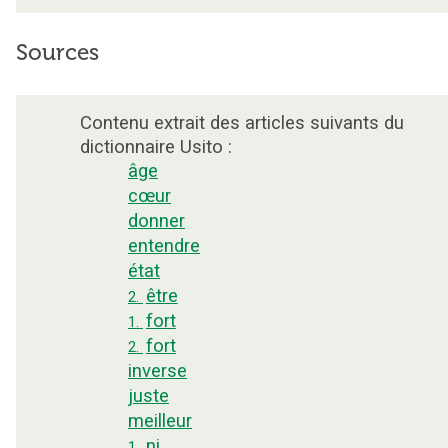
Sources
Contenu extrait des articles suivants du
dictionnaire Usito :
âge
cœur
donner
entendre
état
être
2.
fort
1.
fort
2.
inverse
juste
meilleur
ni
1.