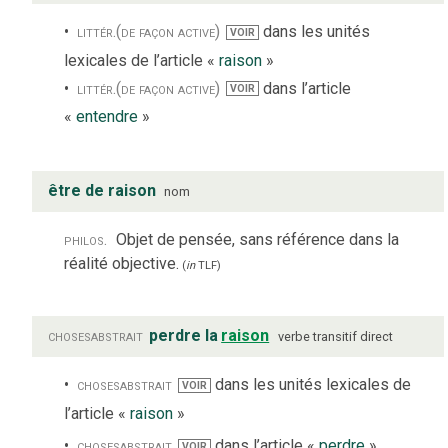
littér.
(de façon active)
dans les unités
VOIR
lexicales de l’article «
raison
»
littér.
(de façon active)
dans l’article
VOIR
«
entendre
»
être de raison
nom
philos.
Objet de pensée, sans référence dans la
réalité objective.
(
in
TLF
)
choses
abstrait
perdre la
raison
verbe
transitif direct
choses
abstrait
dans les unités lexicales de
VOIR
l’article «
raison
»
choses
abstrait
dans l’article «
perdre
»
VOIR