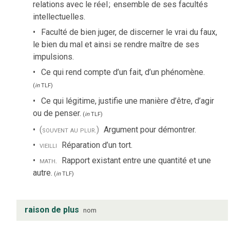
relations avec le réel
;
ensemble de ses facultés
intellectuelles.
Faculté de bien juger, de discerner le vrai du faux,
le bien du mal et ainsi se rendre maître de ses
impulsions.
Ce qui rend compte d’un fait, d’un phénomène.
(
in
TLF
)
Ce qui légitime, justifie une manière d’être, d’agir
ou de penser.
(
in
TLF
)
(souvent au plur.)
Argument pour démontrer.
vieilli
Réparation d’un tort.
math.
Rapport existant entre une quantité et une
autre.
(
in
TLF
)
raison de plus
nom