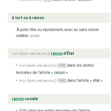
à tort ou à raison
À juste titre ou injustement, avec ou sans raison
valable.
(
in
TLF
)
polit.
(avec une majusc.)
raison
d’État
polit.
(avec une majusc.)
dans les unités
VOIR
lexicales de l’article «
raison
»
polit.
(avec une majusc.)
dans l’article «
état
»
VOIR
raison
sociale
dans les unités lexicales de l’article
VOIR