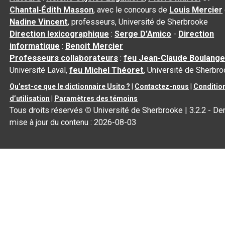
Chantal‑Édith Masson
, avec le concours de
Louis Mercier
Nadine Vincent
, professeurs, Université de Sherbrooke
Direction lexicographique
:
Serge D’Amico
-
Direction
informatique
:
Benoit Mercier
Professeurs collaborateurs
:
feu Jean-Claude Boulange
Université Laval,
feu Michel Théoret
, Université de Sherbr
Qu’est-ce que le dictionnaire Usito ?
|
Contactez-nous
|
Conditio
d’utilisation
|
Paramètres des témoins
Tous droits réservés
©
Université de Sherbrooke |
3.2.2
- Der
mise à jour du contenu :
2026-08-03