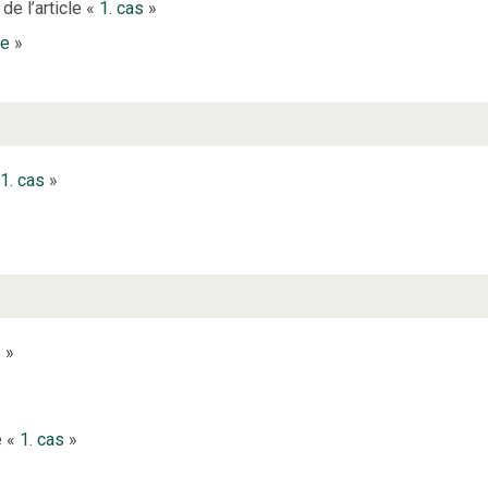
de l’article «
1. cas
»
ce
»
1. cas
»
s
»
e «
1. cas
»