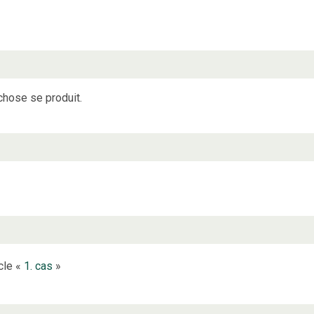
chose se produit.
icle «
1. cas
»