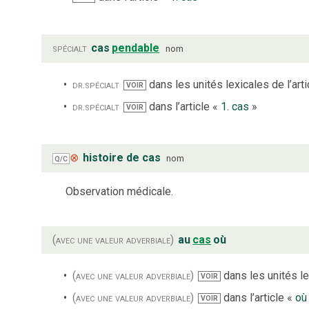
spécialt
cas
pendable
nom
dr.
spécialt
dans les unités lexicales de l’art
VOIR
dr.
spécialt
dans l’article «
1. cas
»
VOIR
⊗
histoire de cas
nom
Q/C
Observation médicale.
(avec une valeur adverbiale)
au
cas
où
(avec une valeur adverbiale)
dans les unités le
VOIR
(avec une valeur adverbiale)
dans l’article «
où
VOIR