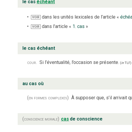
le cas
échéant
dans les unités lexicales de l’article «
échéa
VOIR
dans l’article «
1. cas
»
VOIR
le cas échéant
cour.
Si l’éventualité, l’occasion se présente.
(
in
TLF
)
au cas où
(en formes complexes)
À supposer que, s’il arrivait q
(conscience morale)
cas
de conscience