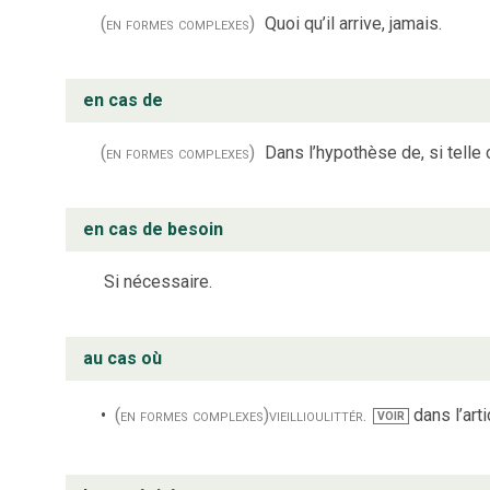
(en formes complexes)
Quoi qu’il arrive, jamais.
en cas de
(en formes complexes)
Dans l’hypothèse de, si telle 
en cas de besoin
Si nécessaire.
au cas où
(en formes complexes)
vieilli
ou
littér.
dans l’art
VOIR