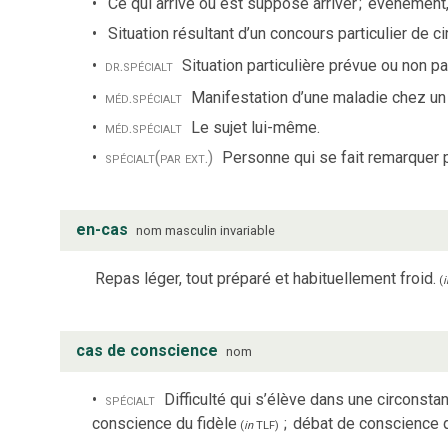
Ce qui arrive ou est supposé arriver
;
événement, 
Situation résultant d’un concours particulier de c
dr.
spécialt
Situation particulière prévue ou non par
méd.
spécialt
Manifestation d’une maladie chez un
méd.
spécialt
Le sujet lui-même.
spécialt
(par ext.)
Personne qui se fait remarquer p
en-cas
nom
masculin
invariable
Repas léger, tout préparé et habituellement froid.
(
i
cas de conscience
nom
spécialt
Difficulté qui s’élève dans une circonsta
conscience du fidèle
;
débat de conscience q
(
in
TLF
)