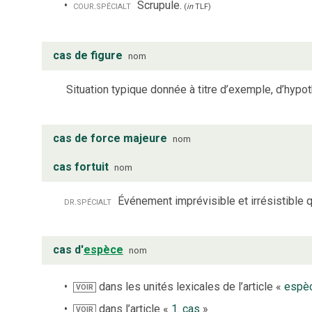
cour.
spécialt
Scrupule.
(
in
TLF
)
cas de figure
nom
Situation typique donnée à titre d’exemple, d’hypo
cas de force majeure
nom
cas fortuit
nom
dr.
spécialt
Événement imprévisible et irrésistible 
cas d'
espèce
nom
dans les unités lexicales de l’article «
espè
VOIR
dans l’article «
1. cas
»
VOIR