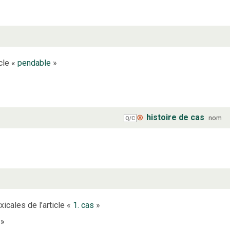
icle «
pendable
»
⊗
histoire de cas
nom
Q/C
xicales de l’article «
1. cas
»
»