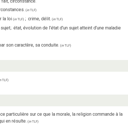
fait, circonstance.
irconstances.
(
in
TLF
)
 la loi
;
crime, délit.
(
in
TLF
)
(
in
TLF
)
 sujet
;
état, évolution de l’état d’un sujet atteint d’une maladie
ar son caractère, sa conduite.
(
in
TLF
)
n
TLF
)
nce particulière sur ce que la morale, la religion commande à la
ui en résulte.
(
in
TLF
)