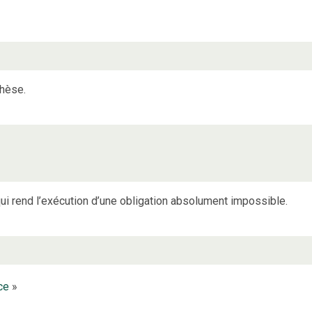
thèse.
qui rend l’exécution d’une obligation absolument impossible.
ce
»