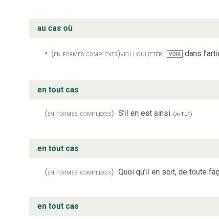
au cas où
(en formes complexes)
vieilli
ou
littér.
dans l’art
VOIR
en tout cas
(en formes complexes)
S’il en est ainsi.
(
in
TLF
)
en tout cas
(en formes complexes)
Quoi qu’il en soit, de toute fa
en tout cas