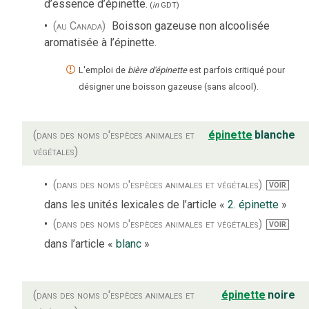
d’essence d’épinette.
(
in
GDT
)
(au Canada)
Boisson gazeuse non alcoolisée
aromatisée à l’épinette.
L'emploi de
bière d'épinette
est parfois critiqué pour
désigner une boisson gazeuse (sans alcool).
(dans des noms d'espèces animales et
épinette
blanche
végétales)
(dans des noms d'espèces animales et végétales)
VOIR
dans les unités lexicales de l’article «
2. épinette
»
(dans des noms d'espèces animales et végétales)
VOIR
dans l’article «
blanc
»
(dans des noms d'espèces animales et
épinette
noire