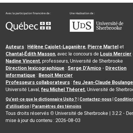
Auteurs
:
Hélène Cajolet-Laganière
,
Pierre Martel
et
Chantal‑Édith Masson
, avec le concours de
Louis Mercier
Nadine Vincent
, professeurs, Université de Sherbrooke
Direction lexicographique
:
Serge D’Amico
-
Direction
informatique
:
Benoit Mercier
Professeurs collaborateurs
:
feu Jean-Claude Boulange
Université Laval,
feu Michel Théoret
, Université de Sherbr
Qu’est-ce que le dictionnaire Usito ?
|
Contactez-nous
|
Conditio
d’utilisation
|
Paramètres des témoins
Tous droits réservés
©
Université de Sherbrooke |
3.2.2
- Der
mise à jour du contenu :
2026-08-03