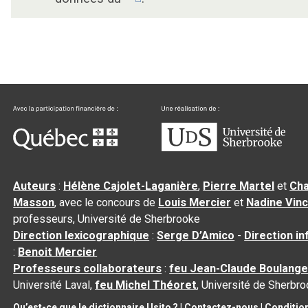
Auteurs
:
Hélène Cajolet-Laganière
,
Pierre Martel
et
Cha
Masson
, avec le concours de
Louis Mercier
et
Nadine Vin
professeurs, Université de Sherbrooke
Direction lexicographique
:
Serge D’Amico
-
Direction i
:
Benoit Mercier
Professeurs collaborateurs
:
feu Jean-Claude Boulange
Université Laval,
feu Michel Théoret
, Université de Sherbr
Qu’est-ce que le dictionnaire Usito ?
|
Contactez-nous
|
Conditio