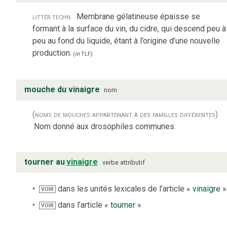
littér.
techn.
Membrane gélatineuse épaisse se
formant à la surface du vin, du cidre, qui descend peu à
peu au fond du liquide, étant à l’origine d’une nouvelle
production.
(
in
TLF
)
mouche du vinaigre
nom
(noms de mouches appartenant à des familles différentes)
Nom donné aux drosophiles communes.
tourner au
vinaigre
verbe
attributif
dans les unités lexicales de l’article «
vinaigre
»
VOIR
dans l’article «
tourner
»
VOIR