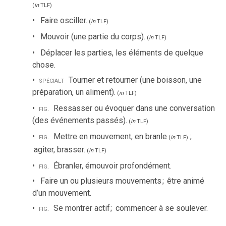
(
in
TLF
)
Faire osciller.
(
in
TLF
)
Mouvoir (une partie du corps).
(
in
TLF
)
Déplacer les parties, les éléments de quelque
chose.
spécialt
Tourner et retourner (une boisson, une
préparation, un aliment).
(
in
TLF
)
fig.
Ressasser ou évoquer dans une conversation
(des événements passés).
(
in
TLF
)
fig.
Mettre en mouvement, en branle
;
(
in
TLF
)
agiter, brasser.
(
in
TLF
)
fig.
Ébranler, émouvoir profondément.
Faire un ou plusieurs mouvements
;
être animé
d’un mouvement.
fig.
Se montrer actif
;
commencer à se soulever.