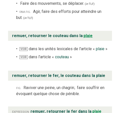
Faire des mouvements, se déplacer.
(
in
TLF
)
fam.
fig.
Agir, faire des efforts pour atteindre un
but.
(
in
TLF
)
remuer, retourner le couteau dans la
plaie
dans les unités lexicales de l’article «
plaie
»
VOIR
dans l’article «
couteau
»
VOIR
remuer, retourner le fer, le couteau dans la plaie
fig.
Raviver une peine, un chagrin
;
faire souffrir en
évoquant quelque chose de pénible.
expression
remuer, retourner le fer dans la
plaie