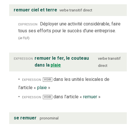
remuer ciel et terre
verbe
transitif direct
expression
Déployer une activité considérable, faire
tous ses efforts pour le succès d’une entreprise.
(
in
TLF
)
expression
remuer le fer, le couteau
verbe
transitif
dans la
plaie
direct
expression
dans les unités lexicales de
VOIR
l’article «
plaie
»
expression
dans l’article «
remuer
»
VOIR
se remuer
pronominal