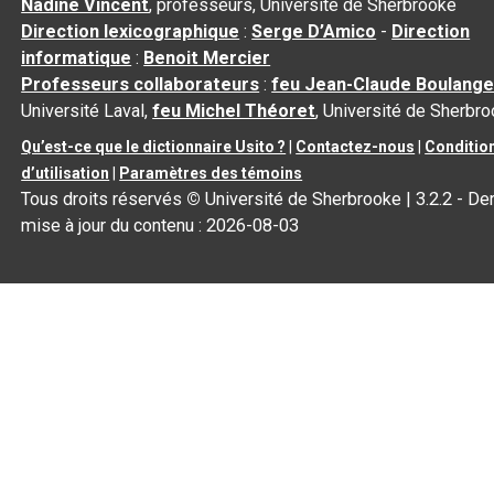
Nadine Vincent
, professeurs, Université de Sherbrooke
Direction lexicographique
:
Serge D’Amico
-
Direction
informatique
:
Benoit Mercier
Professeurs collaborateurs
:
feu Jean-Claude Boulange
Université Laval,
feu Michel Théoret
, Université de Sherbr
Qu’est-ce que le dictionnaire Usito ?
|
Contactez-nous
|
Conditio
d’utilisation
|
Paramètres des témoins
Tous droits réservés
©
Université de Sherbrooke |
3.2.2
- Der
mise à jour du contenu :
2026-08-03