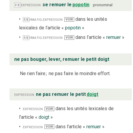
expression
se remuer le
popotin
pronominal
F/E
fam.
fig.
expression
dans les unités
VOIR
F/E
lexicales de l’article «
popotin
»
fam.
fig.
expression
dans l’article «
remuer
»
VOIR
F/E
ne pas bouger, lever, remuer le petit doigt
Ne rien faire
;
ne pas faire le moindre effort.
expression
ne pas remuer le petit
doigt
expression
dans les unités lexicales de
VOIR
l’article «
doigt
»
expression
dans l’article «
remuer
»
VOIR