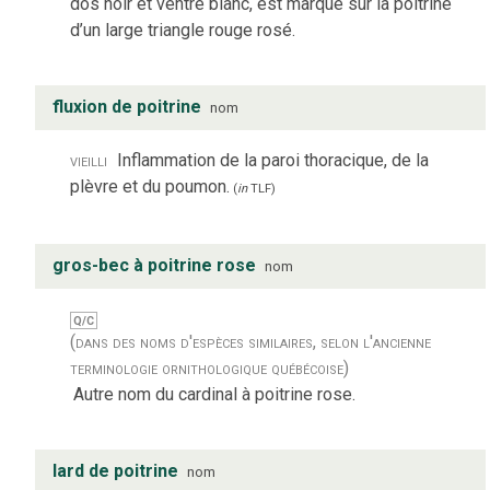
dos noir et ventre blanc, est marqué sur la poitrine
d’un large triangle rouge rosé.
fluxion de poitrine
nom
vieilli
Inflammation de la paroi thoracique, de la
plèvre et du poumon.
(
in
TLF
)
gros-bec à poitrine rose
nom
Q/C
(dans des noms d'espèces similaires, selon l'ancienne
terminologie ornithologique québécoise)
Autre nom du cardinal à poitrine rose.
lard de poitrine
nom