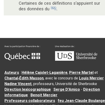
Certaines de ces définitions s’appuient sur
des données du
.
Auteurs
:
Hélène Cajolet-Laganière
,
Pierre Martel
et
Chantal‑Édith Masson
, avec le concours de
Louis Mercier
Nadine Vincent
, professeurs, Université de Sherbrooke
Direction lexicographique
:
Serge D’Amico
-
Direction
informatique
:
Benoit Mercier
Professeurs collaborateurs
:
feu Jean-Claude Boulange