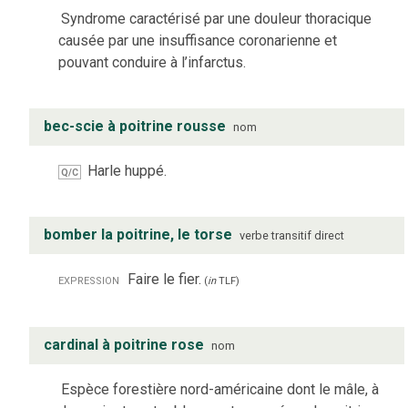
Syndrome caractérisé par une douleur thoracique
causée par une insuffisance coronarienne et
pouvant conduire à l’infarctus.
bec-scie à poitrine rousse
nom
Harle huppé.
Q/C
bomber la poitrine, le torse
verbe
transitif direct
expression
Faire le fier.
(
in
TLF
)
cardinal à poitrine rose
nom
Espèce forestière nord-américaine dont le mâle, à