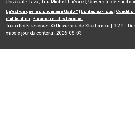
Université Laval,
feu Michel Théoret
, Université de Sherbr
Qu’est-ce que le dictionnaire Usito ?
|
Contactez-nous
|
Conditio
d’utilisation
|
Paramètres des témoins
Tous droits réservés
©
Université de Sherbrooke |
3.2.2
- Der
mise à jour du contenu :
2026-08-03