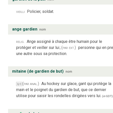
vieilli
Policier, soldat.
ange gardien
nom
relig.
Ange assigné à chaque être humain pour le
protéger et veiller sur lui
;
(par ext.)
personne qui en pr
une autre sous sa protection.
mitaine (de gardien de but)
nom
(par anal.)
Au hockey sur glace, gant qui protège la
Q/C
main et le poignet du gardien de but, que ce dernier
utilise pour saisir les rondelles dirigées vers lui.
(
in
GDT
)