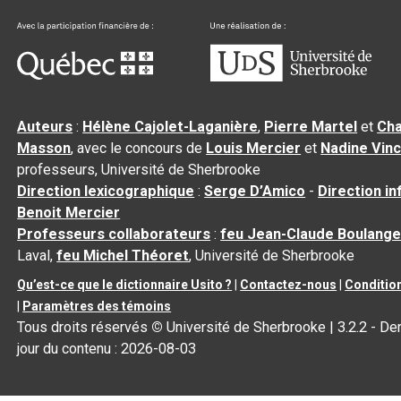
Auteurs
:
Hélène Cajolet-Laganière
,
Pierre Martel
et
Cha
Masson
, avec le concours de
Louis Mercier
et
Nadine Vin
professeurs, Université de Sherbrooke
Direction lexicographique
:
Serge D’Amico
-
Direction i
Benoit Mercier
Professeurs collaborateurs
:
feu Jean-Claude Boulange
Laval,
feu Michel Théoret
, Université de Sherbrooke
Qu’est-ce que le dictionnaire Usito ?
|
Contactez-nous
|
Condition
|
Paramètres des témoins
Tous droits réservés
©
Université de Sherbrooke |
3.2.2
- Der
jour du contenu :
2026-08-03